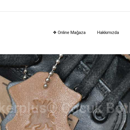
❖ Online Mağaza
Hakkımızda
kerplus® Çocuk Botl
e, patik, filet, garson çocuk bot modellerimiz