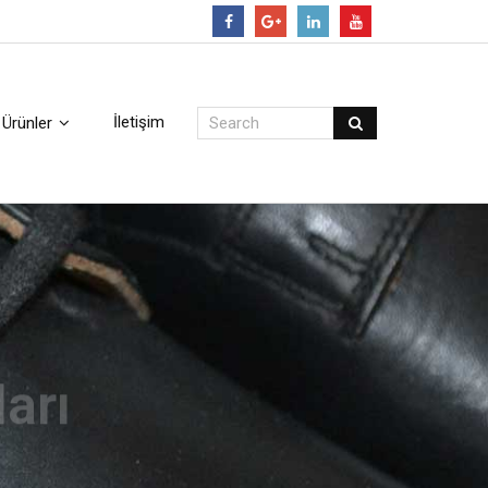
Follow
İletişim
Ürünler
arı
i incelemek için tıklayınız.