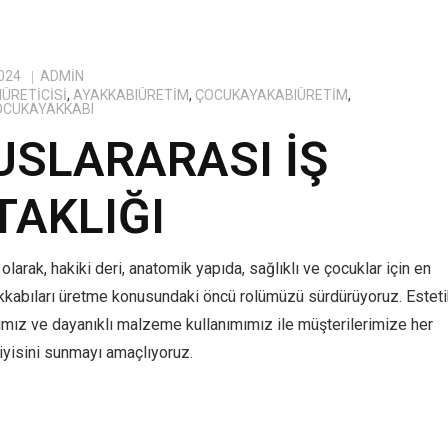
024
ADMIN
ÜRETICISI
,
AYAKKABIÜRETIM
,
ÇOCUKAYAKABIÜRETIM
,
OCUKAYAKKABI
USLARARASI İŞ
TAKLIĞI
olarak, hakiki deri, anatomik yapıda, sağlıklı ve çocuklar için en
kkabıları üretme konusundaki öncü rolümüzü sürdürüyoruz. Estet
ımız ve dayanıklı malzeme kullanımımız ile müşterilerimize her
yisini sunmayı amaçlıyoruz.