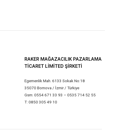
RAKER MAĞAZACILIK PAZARLAMA
TICARET LIMITED ŞIRKETI
Egemenlik Mah. 6133 Sokak No:18
35070 Bornova / İzmir / Türkiye
Gsm: 0554 671 33 93 – 0535 714 52 55
T: 0850 305 49 10