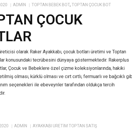
2020
ADMIN
TOPTAN BEBEK BOT
,
TOPTAN ÇOCUK BOT
PTAN ÇOCUK
TLAR
reticisi olarak Raker Ayakkabı, çocuk botları üretimi ve Toptan
lar konusundaki tecrübesini dünyaya göstermektedir. Rakerplus
tlar, Çocuk ve Bebeklere özel çizme koleksiyonlarında, hakiki
tilmiş olması, kürklü olması ve cırt cırtlı, fermuarlı ve bağcıklı gib
anım seçenekleri ile ebeveynler tarafından oldukça tercih
ir.
 2020
ADMIN
AYAKKABI ÜRETIM TOPTAN SATIŞ