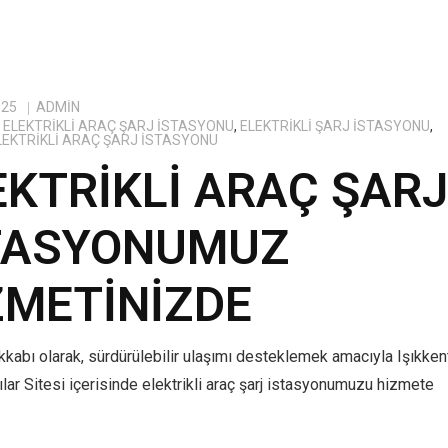
025
ADMIN
ELEKTRIKLI ARAÇ ŞARJ İSTASYONU
,
ELEKTRIKLI ŞARJ İSTASYONU
,
ELEKTRIKLI ARAÇ ŞARJ İSTASYONU
EKTRIKLI ARAÇ ŞAR
TASYONUMUZ
ZMETINIZDE
kabı olarak, sürdürülebilir ulaşımı desteklemek amacıyla Işıkken
lar Sitesi içerisinde elektrikli araç şarj istasyonumuzu hizmete