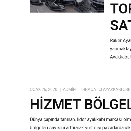
TO
SA
Raker Ayak
yapmaktayı
Ayakkabı, 
OCAK 26, 2020
ADMIN
IHRACATÇI AYAKKABI ÜRE
HIZMET BÖLGE
Dünya çapında tanınan, lider ayakkabı markası ol
bölgeleri sayısını arttırarak yurt dışı pazarlarda ü