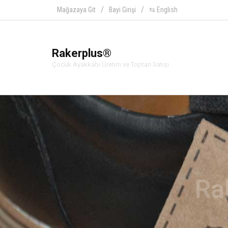
Mağazaya Git
Bayi Girişi
⇆ English
Rakerplus®
Çocuk Ayakkabı Üretim ve Toptan Satışı
Ra
Hakiki deriden üretilen beb