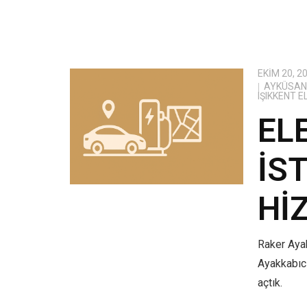
EKIM 20, 2
AYKÜSAN 
IŞIKKENT 
EL
İS
HI
Raker Ayak
Ayakkabıcı
açtık.