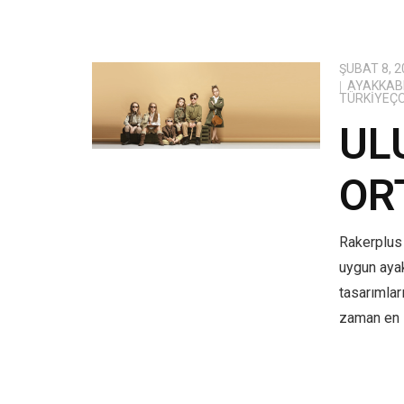
ŞUBAT 8, 2
AYAKKABI
TÜRKIYEÇ
UL
OR
Rakerplus 
uygun aya
tasarımlar
zaman en i