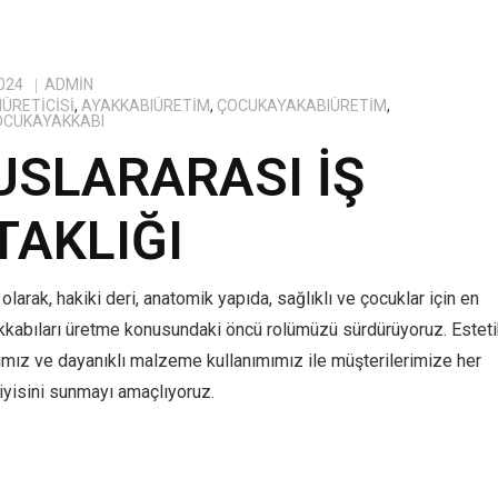
024
ADMIN
ÜRETICISI
,
AYAKKABIÜRETIM
,
ÇOCUKAYAKABIÜRETIM
,
OCUKAYAKKABI
USLARARASI İŞ
TAKLIĞI
olarak, hakiki deri, anatomik yapıda, sağlıklı ve çocuklar için en
kkabıları üretme konusundaki öncü rolümüzü sürdürüyoruz. Estet
ımız ve dayanıklı malzeme kullanımımız ile müşterilerimize her
yisini sunmayı amaçlıyoruz.