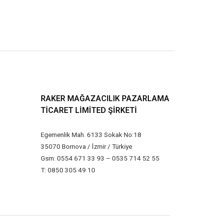
RAKER MAĞAZACILIK PAZARLAMA
TICARET LIMITED ŞIRKETI
Egemenlik Mah. 6133 Sokak No:18
35070 Bornova / İzmir / Türkiye
Gsm: 0554 671 33 93 – 0535 714 52 55
T: 0850 305 49 10