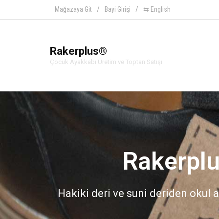
Mağazaya Git
Bayi Girişi
⇆ English
Rakerplus®
Çocuk Ayakkabı Üretim ve Toptan Satışı