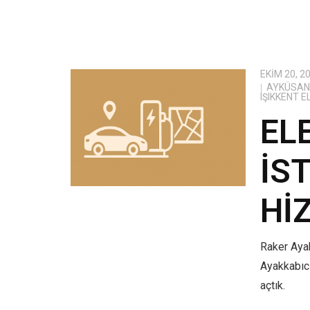
EKIM 20, 2
AYKÜSAN 
IŞIKKENT 
EL
İS
HI
Raker Ayak
Ayakkabıcı
açtık.