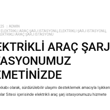
025
ADMIN
ELEKTRIKLI ARAÇ ŞARJ İSTASYONU
,
ELEKTRIKLI ŞARJ İSTASYONU
,
ELEKTRIKLI ARAÇ ŞARJ İSTASYONU
EKTRIKLI ARAÇ ŞAR
TASYONUMUZ
ZMETINIZDE
kabı olarak, sürdürülebilir ulaşımı desteklemek amacıyla Işıkken
lar Sitesi içerisinde elektrikli araç şarj istasyonumuzu hizmete