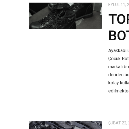
EYLÜL 11, 
TO
BO
Ayakkabı ü
Çocuk Bot
markalı bo
deriden üre
kolay kull
edilmekted
ŞUBAT 22,