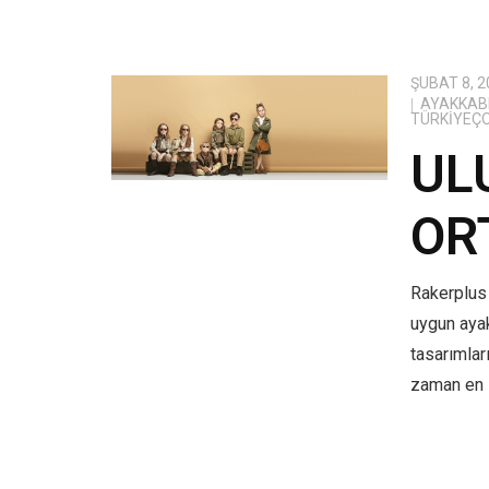
ŞUBAT 8, 2
AYAKKABI
TÜRKIYEÇ
UL
OR
Rakerplus 
uygun aya
tasarımlar
zaman en i