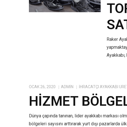
TO
SA
Raker Ayak
yapmaktayı
Ayakkabı, 
OCAK 26, 2020
ADMIN
IHRACATÇI AYAKKABI ÜRE
HIZMET BÖLGE
Dünya çapında tanınan, lider ayakkabı markası ol
bölgeleri sayısını arttırarak yurt dışı pazarlarda ü