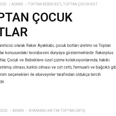
2020
ADMIN
TOPTAN BEBEK BOT
,
TOPTAN ÇOCUK BOT
PTAN ÇOCUK
TLAR
reticisi olarak Raker Ayakkabı, çocuk botları üretimi ve Toptan
lar konusundaki tecrübesini dünyaya göstermektedir. Rakerplus
tlar, Çocuk ve Bebeklere özel çizme koleksiyonlarında, hakiki
tilmiş olması, kürklü olması ve cırt cırtlı, fermuarlı ve bağcıklı gib
anım seçenekleri ile ebeveynler tarafından oldukça tercih
ir.
 2020
ADMIN
AYAKKABI ÜRETIM TOPTAN SATIŞ