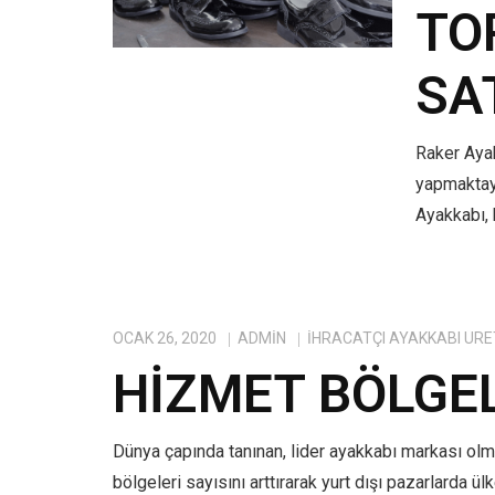
TO
SA
Raker Ayak
yapmaktayı
Ayakkabı, 
OCAK 26, 2020
ADMIN
IHRACATÇI AYAKKABI ÜRE
HIZMET BÖLGE
Dünya çapında tanınan, lider ayakkabı markası ol
bölgeleri sayısını arttırarak yurt dışı pazarlarda ü