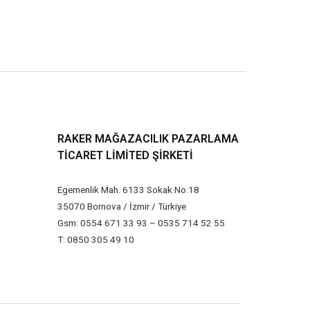
RAKER MAĞAZACILIK PAZARLAMA
TICARET LIMITED ŞIRKETI
Egemenlik Mah. 6133 Sokak No:18
35070 Bornova / İzmir / Türkiye
Gsm: 0554 671 33 93 – 0535 714 52 55
T: 0850 305 49 10