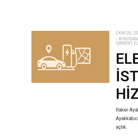
EKIM 20, 2
AYKÜSAN 
IŞIKKENT 
EL
İS
HI
Raker Ayak
Ayakkabıcı
açtık.