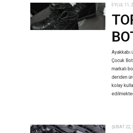
EYLÜL 11, 
TO
BO
Ayakkabı ü
Çocuk Bot
markalı bo
deriden üre
kolay kull
edilmekted
ŞUBAT 22,