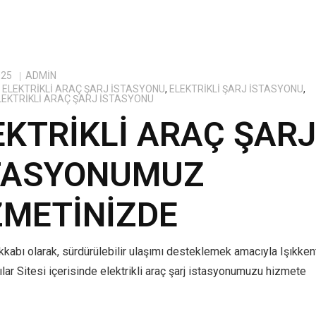
025
ADMIN
ELEKTRIKLI ARAÇ ŞARJ İSTASYONU
,
ELEKTRIKLI ŞARJ İSTASYONU
,
ELEKTRIKLI ARAÇ ŞARJ İSTASYONU
EKTRIKLI ARAÇ ŞAR
TASYONUMUZ
ZMETINIZDE
kabı olarak, sürdürülebilir ulaşımı desteklemek amacıyla Işıkken
lar Sitesi içerisinde elektrikli araç şarj istasyonumuzu hizmete