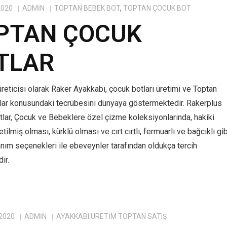
2020
ADMIN
TOPTAN BEBEK BOT
,
TOPTAN ÇOCUK BOT
PTAN ÇOCUK
TLAR
reticisi olarak Raker Ayakkabı, çocuk botları üretimi ve Toptan
lar konusundaki tecrübesini dünyaya göstermektedir. Rakerplus
tlar, Çocuk ve Bebeklere özel çizme koleksiyonlarında, hakiki
tilmiş olması, kürklü olması ve cırt cırtlı, fermuarlı ve bağcıklı gib
anım seçenekleri ile ebeveynler tarafından oldukça tercih
ir.
 2020
ADMIN
AYAKKABI ÜRETIM TOPTAN SATIŞ