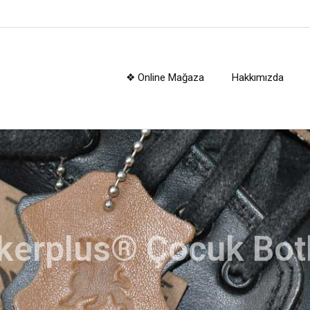
❖ Online Mağaza
Hakkımızda
kerplus® Çocuk Botl
e, patik, filet, garson çocuk bot modellerimiz