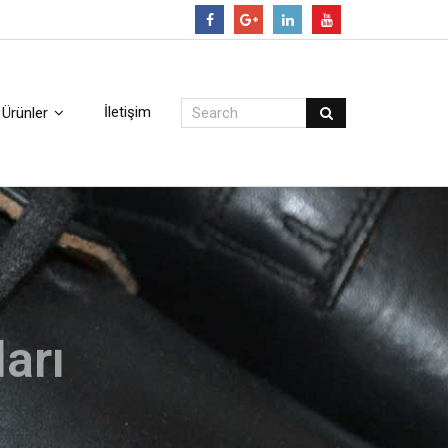
Follow
İletişim
Ürünler
arı
i incelemek için tıklayınız.