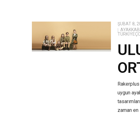
ŞUBAT 8, 2
AYAKKABI
TÜRKIYEÇ
UL
OR
Rakerplus 
uygun aya
tasarımlar
zaman en i