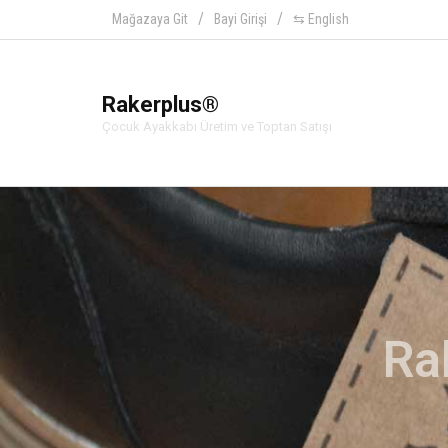
Mağazaya Git
Bayi Girişi
⇆ English
Rakerplus®
Çocuk Ayakkabı Üretim ve Toptan Satışı
Ra
Hakiki deriden üretilen beb