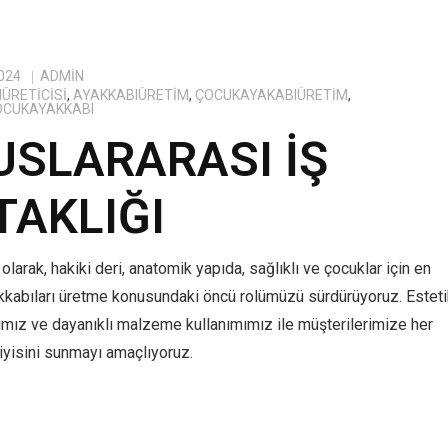
024
ADMIN
ÜRETICISI
,
AYAKKABIÜRETIM
,
ÇOCUKAYAKABIÜRETIM
,
OCUKAYAKKABI
USLARARASI İŞ
TAKLIĞI
olarak, hakiki deri, anatomik yapıda, sağlıklı ve çocuklar için en
kkabıları üretme konusundaki öncü rolümüzü sürdürüyoruz. Estet
ımız ve dayanıklı malzeme kullanımımız ile müşterilerimize her
yisini sunmayı amaçlıyoruz.