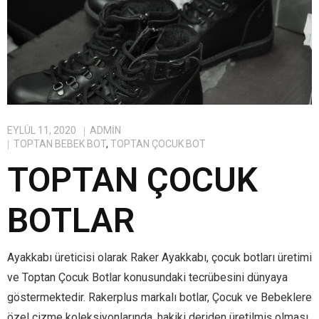
EYLÜL 11, 2020
ADMIN
TOPTAN BEBEK BOT
,
TOPTAN ÇOCUK BOT
TOPTAN ÇOCUK
BOTLAR
Ayakkabı üreticisi olarak Raker Ayakkabı, çocuk botları üretimi
ve Toptan Çocuk Botlar konusundaki tecrübesini dünyaya
göstermektedir. Rakerplus markalı botlar, Çocuk ve Bebeklere
özel çizme koleksiyonlarında, hakiki deriden üretilmiş olması,