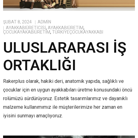
ŞUBAT 8, 2024
ADMIN
AYAKKABIÜRETICISI
,
AYAKKABIÜRETIM
,
ÇOCUKAYAKABIÜRETIM
,
TÜRKIYEÇOCUKAYAKKABI
ULUSLARARASI İŞ
ORTAKLIĞI
Rakerplus olarak, hakiki deri, anatomik yapıda, sağlıklı ve
çocuklar için en uygun ayakkabıları üretme konusundaki öncü
rolümüzü sürdürüyoruz. Estetik tasarımlarımız ve dayanıklı
malzeme kullanımımız ile müşterilerimize her zaman en
iyisini sunmayı amaçlıyoruz.