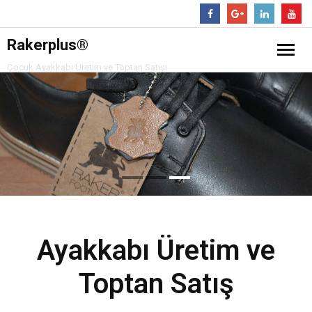
Follow
Rakerplus®
Çocuk Ayakkabı Üretim ve Toptan Satışı
❖ Online Mağaza
Rakerplus® Çocuk Spor Ayakkabılar
Hakkımızda
Ürünler
Read More
- Çocuk Bot
İletişim
- Çocuk Spor Ayakkabı
Ayakkabı Üretim ve
- Klasik Çocuk Ayakkabı
Toptan Satış
- Çocuk Sandalet