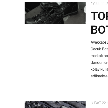
EYLÜL 11, 
TO
BO
Ayakkabı ü
Çocuk Bot
markalı bo
deriden üre
kolay kull
edilmekted
ŞUBAT 22,