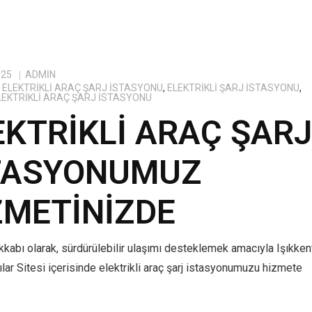
025
ADMIN
ELEKTRIKLI ARAÇ ŞARJ İSTASYONU
,
ELEKTRIKLI ŞARJ İSTASYONU
,
ELEKTRIKLI ARAÇ ŞARJ İSTASYONU
EKTRIKLI ARAÇ ŞAR
TASYONUMUZ
ZMETINIZDE
kabı olarak, sürdürülebilir ulaşımı desteklemek amacıyla Işıkken
lar Sitesi içerisinde elektrikli araç şarj istasyonumuzu hizmete