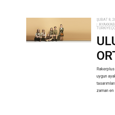
ŞUBAT 8, 2
AYAKKABI
TÜRKIYEÇ
UL
OR
Rakerplus 
uygun aya
tasarımlar
zaman en i