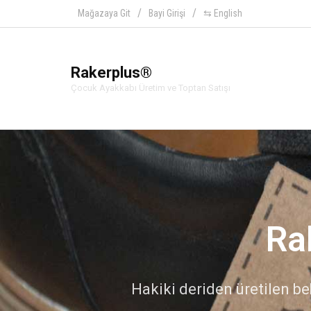
Mağazaya Git
Bayi Girişi
⇆ English
Rakerplus®
Çocuk Ayakkabı Üretim ve Toptan Satışı
Ra
Hakiki deriden üretilen beb