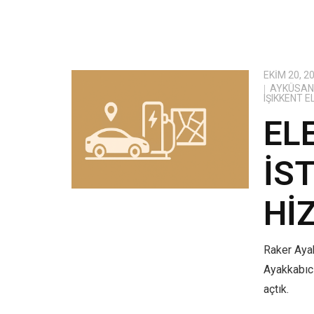
EKIM 20, 2
AYKÜSAN 
IŞIKKENT 
EL
İS
HI
Raker Ayak
Ayakkabıcı
açtık.