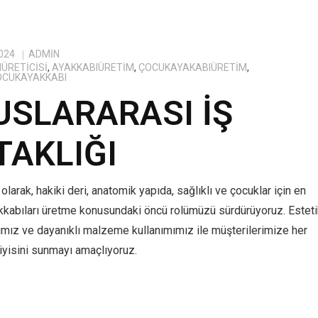
024
ADMIN
ÜRETICISI
,
AYAKKABIÜRETIM
,
ÇOCUKAYAKABIÜRETIM
,
OCUKAYAKKABI
USLARARASI İŞ
TAKLIĞI
olarak, hakiki deri, anatomik yapıda, sağlıklı ve çocuklar için en
kkabıları üretme konusundaki öncü rolümüzü sürdürüyoruz. Estet
ımız ve dayanıklı malzeme kullanımımız ile müşterilerimize her
yisini sunmayı amaçlıyoruz.