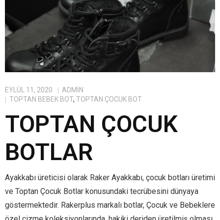
EYLÜL 11, 2020
ADMIN
TOPTAN BEBEK BOT
,
TOPTAN ÇOCUK BOT
TOPTAN ÇOCUK
BOTLAR
Ayakkabı üreticisi olarak Raker Ayakkabı, çocuk botları üretimi
ve Toptan Çocuk Botlar konusundaki tecrübesini dünyaya
göstermektedir. Rakerplus markalı botlar, Çocuk ve Bebeklere
özel çizme koleksiyonlarında, hakiki deriden üretilmiş olması,