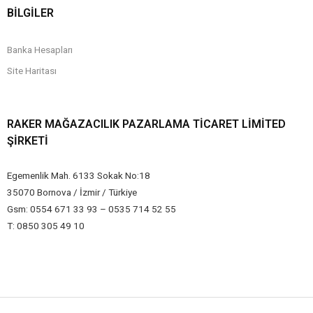
BİLGİLER
Banka Hesapları
Site Haritası
RAKER MAĞAZACILIK PAZARLAMA TICARET LIMITED
ŞIRKETI
Egemenlik Mah. 6133 Sokak No:18
35070 Bornova / İzmir / Türkiye
Gsm: 0554 671 33 93 – 0535 714 52 55
T: 0850 305 49 10