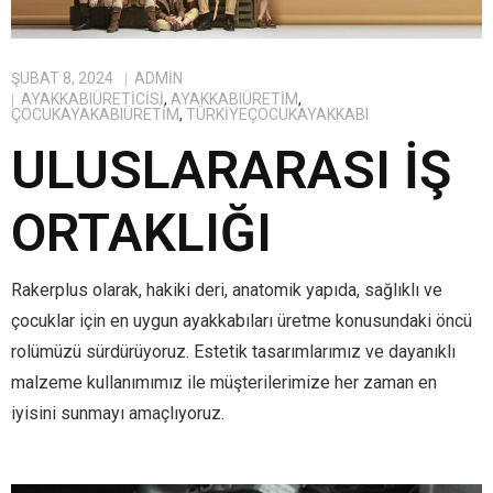
ŞUBAT 8, 2024
ADMIN
AYAKKABIÜRETICISI
,
AYAKKABIÜRETIM
,
ÇOCUKAYAKABIÜRETIM
,
TÜRKIYEÇOCUKAYAKKABI
ULUSLARARASI İŞ
ORTAKLIĞI
Rakerplus olarak, hakiki deri, anatomik yapıda, sağlıklı ve
çocuklar için en uygun ayakkabıları üretme konusundaki öncü
rolümüzü sürdürüyoruz. Estetik tasarımlarımız ve dayanıklı
malzeme kullanımımız ile müşterilerimize her zaman en
iyisini sunmayı amaçlıyoruz.