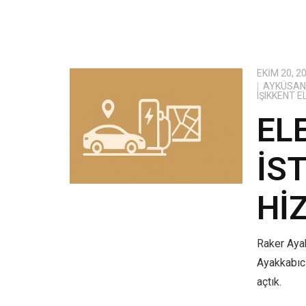
EKIM 20, 2
AYKÜSAN 
IŞIKKENT 
EL
İS
HI
Raker Ayak
Ayakkabıcı
açtık.