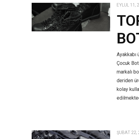
EYLÜL 11, 
TO
BO
Ayakkabı ü
Çocuk Bot
markalı bo
deriden üre
kolay kull
edilmekted
ŞUBAT 22,