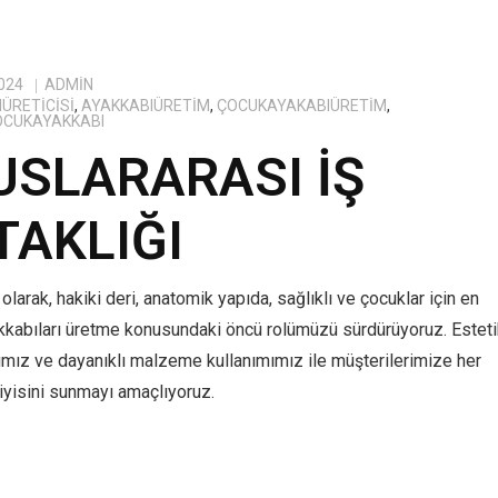
024
ADMIN
ÜRETICISI
,
AYAKKABIÜRETIM
,
ÇOCUKAYAKABIÜRETIM
,
OCUKAYAKKABI
USLARARASI İŞ
TAKLIĞI
olarak, hakiki deri, anatomik yapıda, sağlıklı ve çocuklar için en
kkabıları üretme konusundaki öncü rolümüzü sürdürüyoruz. Estet
ımız ve dayanıklı malzeme kullanımımız ile müşterilerimize her
yisini sunmayı amaçlıyoruz.