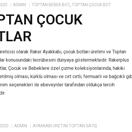
2020
ADMIN
TOPTAN BEBEK BOT
,
TOPTAN ÇOCUK BOT
PTAN ÇOCUK
TLAR
reticisi olarak Raker Ayakkabı, çocuk botları üretimi ve Toptan
lar konusundaki tecrübesini dünyaya göstermektedir. Rakerplus
tlar, Çocuk ve Bebeklere özel çizme koleksiyonlarında, hakiki
tilmiş olması, kürklü olması ve cırt cırtlı, fermuarlı ve bağcıklı gib
anım seçenekleri ile ebeveynler tarafından oldukça tercih
ir.
 2020
ADMIN
AYAKKABI ÜRETIM TOPTAN SATIŞ