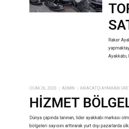
TO
SA
Raker Ayak
yapmaktayı
Ayakkabı, 
OCAK 26, 2020
ADMIN
IHRACATÇI AYAKKABI ÜRE
HIZMET BÖLGE
Dünya çapında tanınan, lider ayakkabı markası ol
bölgeleri sayısını arttırarak yurt dışı pazarlarda ü