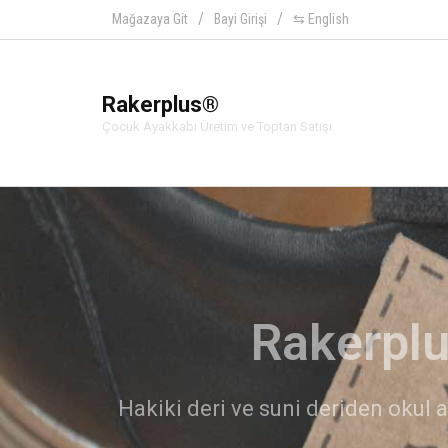
Mağazaya Git
Bayi Girişi
⇆ English
Rakerplus®
Çocuk Ayakkabı Üretim ve Toptan Satışı
Ra