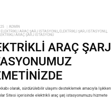
025
ADMIN
ELEKTRIKLI ARAÇ ŞARJ İSTASYONU
,
ELEKTRIKLI ŞARJ İSTASYONU
,
ELEKTRIKLI ARAÇ ŞARJ İSTASYONU
EKTRIKLI ARAÇ ŞAR
TASYONUMUZ
ZMETINIZDE
kabı olarak, sürdürülebilir ulaşımı desteklemek amacıyla Işıkken
lar Sitesi içerisinde elektrikli araç şarj istasyonumuzu hizmete