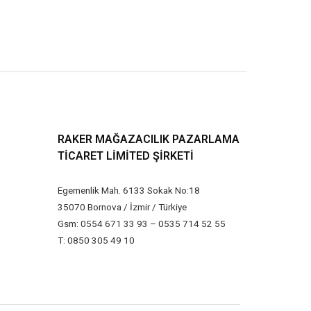
RAKER MAĞAZACILIK PAZARLAMA
TICARET LIMITED ŞIRKETI
Egemenlik Mah. 6133 Sokak No:18
35070 Bornova / İzmir / Türkiye
Gsm: 0554 671 33 93 – 0535 714 52 55
T: 0850 305 49 10