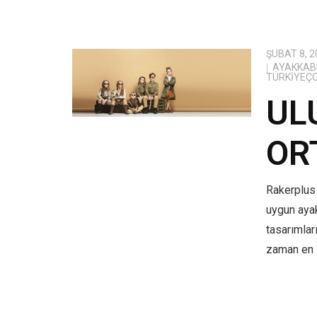
ŞUBAT 8, 2
AYAKKABI
TÜRKIYEÇ
UL
OR
Rakerplus 
uygun aya
tasarımlar
zaman en i