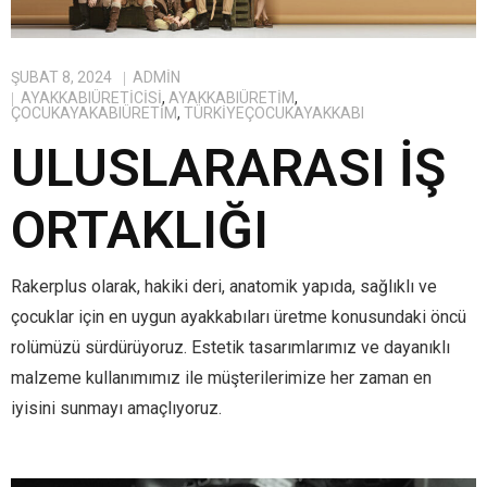
ŞUBAT 8, 2024
ADMIN
AYAKKABIÜRETICISI
,
AYAKKABIÜRETIM
,
ÇOCUKAYAKABIÜRETIM
,
TÜRKIYEÇOCUKAYAKKABI
ULUSLARARASI İŞ
ORTAKLIĞI
Rakerplus olarak, hakiki deri, anatomik yapıda, sağlıklı ve
çocuklar için en uygun ayakkabıları üretme konusundaki öncü
rolümüzü sürdürüyoruz. Estetik tasarımlarımız ve dayanıklı
malzeme kullanımımız ile müşterilerimize her zaman en
iyisini sunmayı amaçlıyoruz.