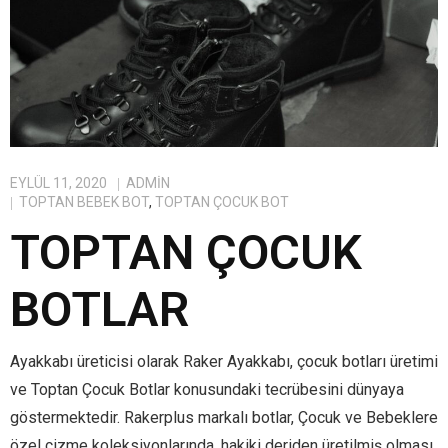
EYLÜL 11, 2020
ADMIN
TOPTAN BEBEK BOT
,
TOPTAN ÇOCUK BOT
TOPTAN ÇOCUK
BOTLAR
Ayakkabı üreticisi olarak Raker Ayakkabı, çocuk botları üretimi
ve Toptan Çocuk Botlar konusundaki tecrübesini dünyaya
göstermektedir. Rakerplus markalı botlar, Çocuk ve Bebeklere
özel çizme koleksiyonlarında, hakiki deriden üretilmiş olması,