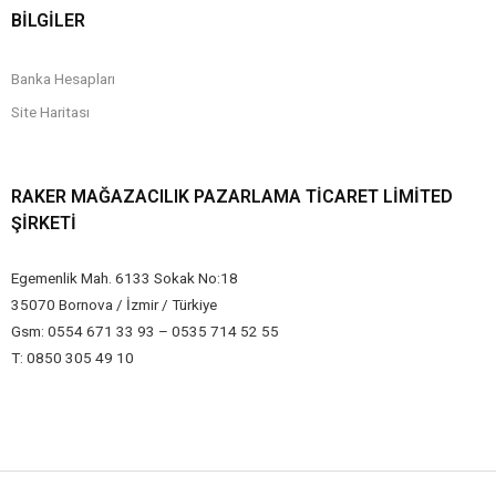
BİLGİLER
Banka Hesapları
Site Haritası
RAKER MAĞAZACILIK PAZARLAMA TICARET LIMITED
ŞIRKETI
Egemenlik Mah. 6133 Sokak No:18
35070 Bornova / İzmir / Türkiye
Gsm: 0554 671 33 93 – 0535 714 52 55
T: 0850 305 49 10