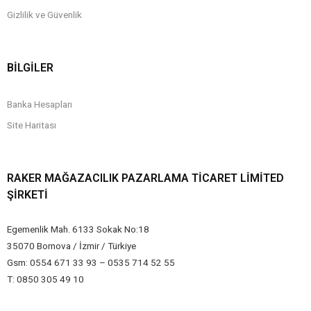
Gizlilik ve Güvenlik
BİLGİLER
Banka Hesapları
Site Haritası
RAKER MAĞAZACILIK PAZARLAMA TICARET LIMITED
ŞIRKETI
Egemenlik Mah. 6133 Sokak No:18
35070 Bornova / İzmir / Türkiye
Gsm: 0554 671 33 93 – 0535 714 52 55
T: 0850 305 49 10