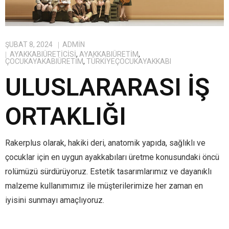
ŞUBAT 8, 2024
ADMIN
AYAKKABIÜRETICISI
,
AYAKKABIÜRETIM
,
ÇOCUKAYAKABIÜRETIM
,
TÜRKIYEÇOCUKAYAKKABI
ULUSLARARASI İŞ
ORTAKLIĞI
Rakerplus olarak, hakiki deri, anatomik yapıda, sağlıklı ve
çocuklar için en uygun ayakkabıları üretme konusundaki öncü
rolümüzü sürdürüyoruz. Estetik tasarımlarımız ve dayanıklı
malzeme kullanımımız ile müşterilerimize her zaman en
iyisini sunmayı amaçlıyoruz.