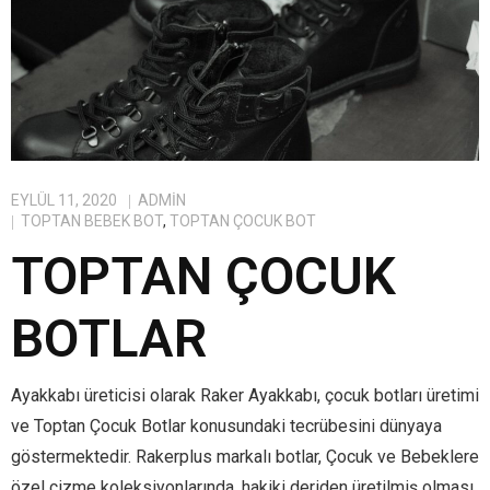
EYLÜL 11, 2020
ADMIN
TOPTAN BEBEK BOT
,
TOPTAN ÇOCUK BOT
TOPTAN ÇOCUK
BOTLAR
Ayakkabı üreticisi olarak Raker Ayakkabı, çocuk botları üretimi
ve Toptan Çocuk Botlar konusundaki tecrübesini dünyaya
göstermektedir. Rakerplus markalı botlar, Çocuk ve Bebeklere
özel çizme koleksiyonlarında, hakiki deriden üretilmiş olması,