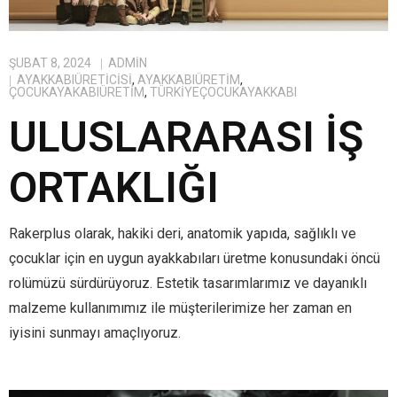
ŞUBAT 8, 2024
ADMIN
AYAKKABIÜRETICISI
,
AYAKKABIÜRETIM
,
ÇOCUKAYAKABIÜRETIM
,
TÜRKIYEÇOCUKAYAKKABI
ULUSLARARASI İŞ
ORTAKLIĞI
Rakerplus olarak, hakiki deri, anatomik yapıda, sağlıklı ve
çocuklar için en uygun ayakkabıları üretme konusundaki öncü
rolümüzü sürdürüyoruz. Estetik tasarımlarımız ve dayanıklı
malzeme kullanımımız ile müşterilerimize her zaman en
iyisini sunmayı amaçlıyoruz.