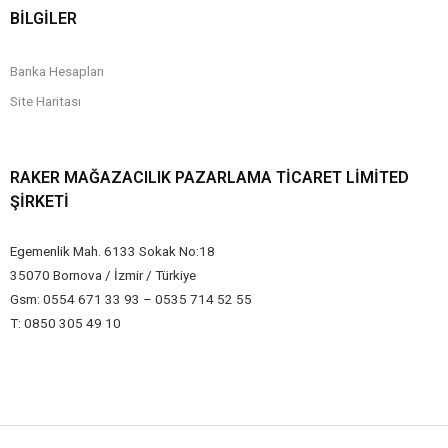
BİLGİLER
Banka Hesapları
Site Haritası
RAKER MAĞAZACILIK PAZARLAMA TICARET LIMITED
ŞIRKETI
Egemenlik Mah. 6133 Sokak No:18
35070 Bornova / İzmir / Türkiye
Gsm: 0554 671 33 93 – 0535 714 52 55
T: 0850 305 49 10