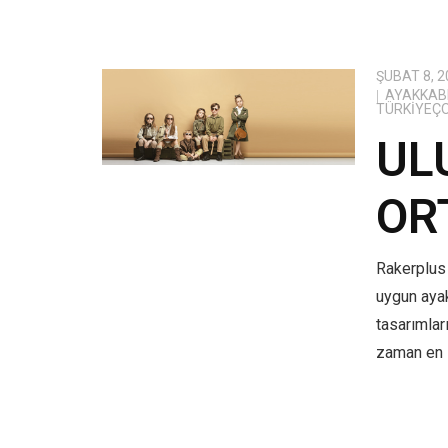
ŞUBAT 8, 2
AYAKKABI
TÜRKIYEÇ
UL
OR
Rakerplus 
uygun aya
tasarımlar
zaman en i