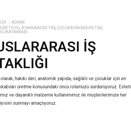
024
ADMIN
ÜRETICISI
,
AYAKKABIÜRETIM
,
ÇOCUKAYAKABIÜRETIM
,
OCUKAYAKKABI
USLARARASI İŞ
TAKLIĞI
olarak, hakiki deri, anatomik yapıda, sağlıklı ve çocuklar için en
kkabıları üretme konusundaki öncü rolümüzü sürdürüyoruz. Estet
ımız ve dayanıklı malzeme kullanımımız ile müşterilerimize her
yisini sunmayı amaçlıyoruz.