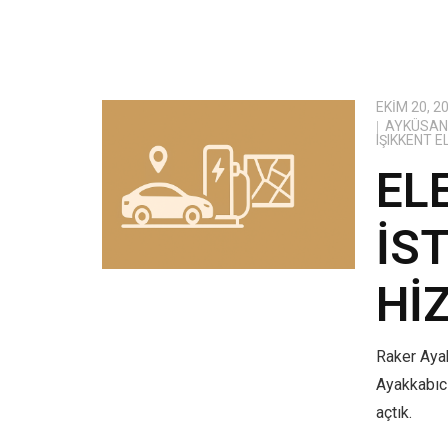
EKIM 20, 2
AYKÜSAN 
IŞIKKENT 
EL
İS
HI
Raker Ayak
Ayakkabıcı
açtık.