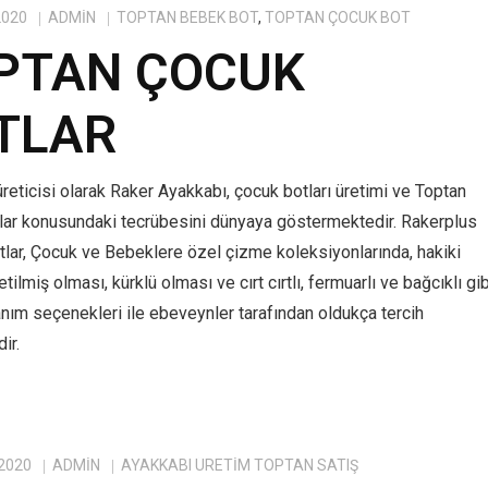
2020
ADMIN
TOPTAN BEBEK BOT
,
TOPTAN ÇOCUK BOT
PTAN ÇOCUK
TLAR
reticisi olarak Raker Ayakkabı, çocuk botları üretimi ve Toptan
lar konusundaki tecrübesini dünyaya göstermektedir. Rakerplus
tlar, Çocuk ve Bebeklere özel çizme koleksiyonlarında, hakiki
tilmiş olması, kürklü olması ve cırt cırtlı, fermuarlı ve bağcıklı gib
anım seçenekleri ile ebeveynler tarafından oldukça tercih
ir.
 2020
ADMIN
AYAKKABI ÜRETIM TOPTAN SATIŞ