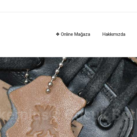
❖ Online Mağaza
Hakkımızda
kerplus® Çocuk Botl
e, patik, filet, garson çocuk bot modellerimiz