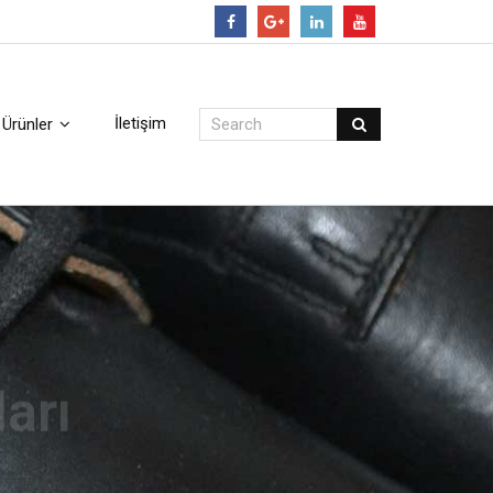
Follow
İletişim
Ürünler
arı
i incelemek için tıklayınız.