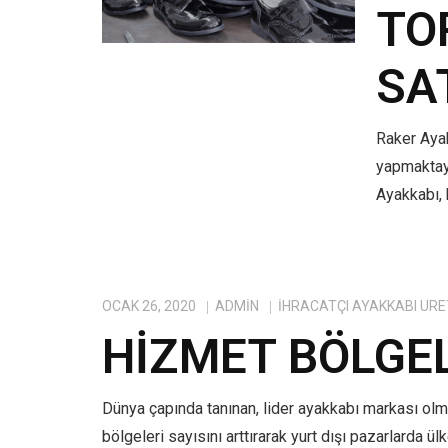
TO
SA
Raker Ayak
yapmaktayı
Ayakkabı, 
OCAK 26, 2020
ADMIN
IHRACATÇI AYAKKABI ÜRE
HIZMET BÖLGE
Dünya çapında tanınan, lider ayakkabı markası ol
bölgeleri sayısını arttırarak yurt dışı pazarlarda ü