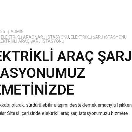
025
ADMIN
ELEKTRIKLI ARAÇ ŞARJ İSTASYONU
,
ELEKTRIKLI ŞARJ İSTASYONU
,
ELEKTRIKLI ARAÇ ŞARJ İSTASYONU
EKTRIKLI ARAÇ ŞAR
TASYONUMUZ
ZMETINIZDE
kabı olarak, sürdürülebilir ulaşımı desteklemek amacıyla Işıkken
lar Sitesi içerisinde elektrikli araç şarj istasyonumuzu hizmete