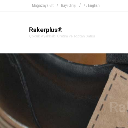
Mağazaya Git
Bayi Girişi
⇆ English
Rakerplus®
Çocuk Ayakkabı Üretim ve Toptan Satışı
Ra
Hakiki deriden üretilen beb