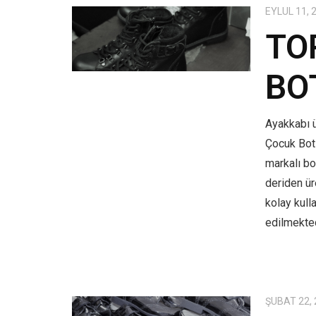
EYLÜL 11, 
TO
BO
Ayakkabı ü
Çocuk Bot
markalı bo
deriden üre
kolay kull
edilmekted
ŞUBAT 22,