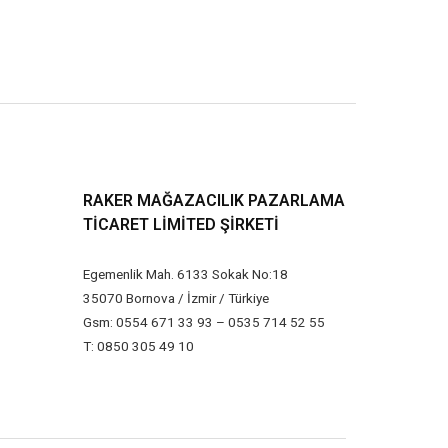
RAKER MAĞAZACILIK PAZARLAMA
TICARET LIMITED ŞIRKETI
Egemenlik Mah. 6133 Sokak No:18
35070 Bornova / İzmir / Türkiye
Gsm: 0554 671 33 93 – 0535 714 52 55
T: 0850 305 49 10