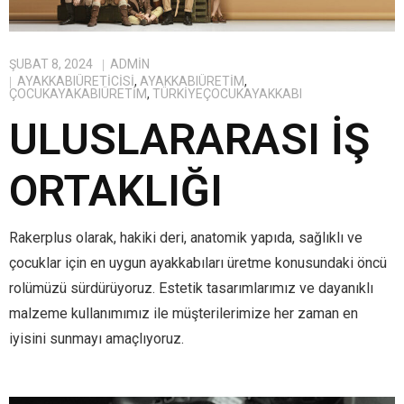
ŞUBAT 8, 2024
ADMIN
AYAKKABIÜRETICISI
,
AYAKKABIÜRETIM
,
ÇOCUKAYAKABIÜRETIM
,
TÜRKIYEÇOCUKAYAKKABI
ULUSLARARASI İŞ
ORTAKLIĞI
Rakerplus olarak, hakiki deri, anatomik yapıda, sağlıklı ve
çocuklar için en uygun ayakkabıları üretme konusundaki öncü
rolümüzü sürdürüyoruz. Estetik tasarımlarımız ve dayanıklı
malzeme kullanımımız ile müşterilerimize her zaman en
iyisini sunmayı amaçlıyoruz.