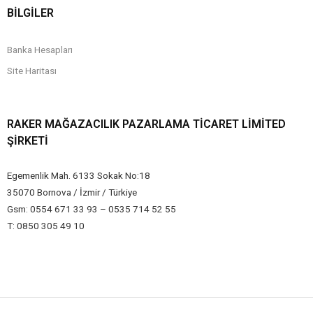
BİLGİLER
Banka Hesapları
Site Haritası
RAKER MAĞAZACILIK PAZARLAMA TICARET LIMITED
ŞIRKETI
Egemenlik Mah. 6133 Sokak No:18
35070 Bornova / İzmir / Türkiye
Gsm: 0554 671 33 93 – 0535 714 52 55
T: 0850 305 49 10