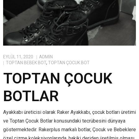
EYLÜL 11, 2020
ADMIN
TOPTAN BEBEK BOT
,
TOPTAN ÇOCUK BOT
TOPTAN ÇOCUK
BOTLAR
Ayakkabı üreticisi olarak Raker Ayakkabı, çocuk botları üretimi
ve Toptan Çocuk Botlar konusundaki tecrübesini dünyaya
göstermektedir. Rakerplus markalı botlar, Çocuk ve Bebeklere
özel çizme koleksiyonlarında, hakiki deriden üretilmiş olması,