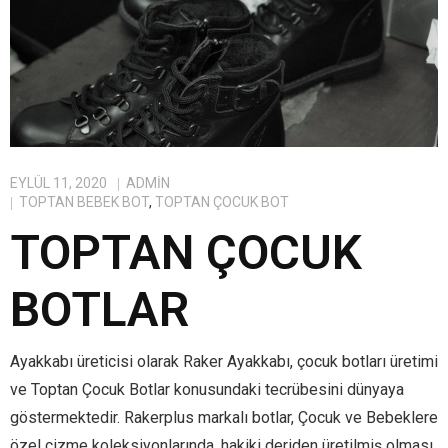
EYLÜL 11, 2020
ADMIN
TOPTAN BEBEK BOT
,
TOPTAN ÇOCUK BOT
TOPTAN ÇOCUK
BOTLAR
Ayakkabı üreticisi olarak Raker Ayakkabı, çocuk botları üretimi
ve Toptan Çocuk Botlar konusundaki tecrübesini dünyaya
göstermektedir. Rakerplus markalı botlar, Çocuk ve Bebeklere
özel çizme koleksiyonlarında, hakiki deriden üretilmiş olması,