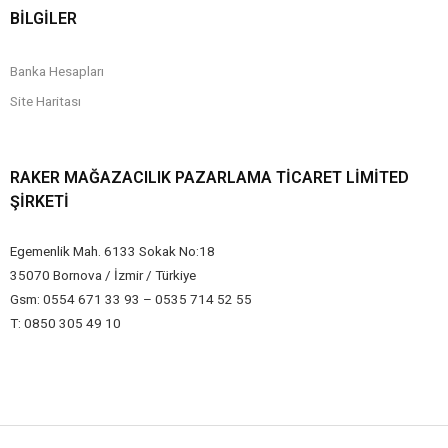
BİLGİLER
Banka Hesapları
Site Haritası
RAKER MAĞAZACILIK PAZARLAMA TICARET LIMITED
ŞIRKETI
Egemenlik Mah. 6133 Sokak No:18
35070 Bornova / İzmir / Türkiye
Gsm: 0554 671 33 93 – 0535 714 52 55
T: 0850 305 49 10