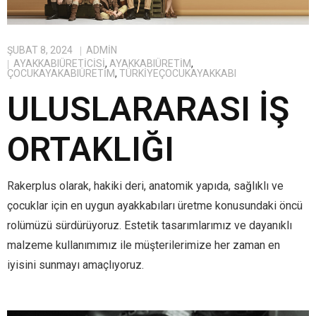
ŞUBAT 8, 2024
ADMIN
AYAKKABIÜRETICISI
,
AYAKKABIÜRETIM
,
ÇOCUKAYAKABIÜRETIM
,
TÜRKIYEÇOCUKAYAKKABI
ULUSLARARASI İŞ
ORTAKLIĞI
Rakerplus olarak, hakiki deri, anatomik yapıda, sağlıklı ve
çocuklar için en uygun ayakkabıları üretme konusundaki öncü
rolümüzü sürdürüyoruz. Estetik tasarımlarımız ve dayanıklı
malzeme kullanımımız ile müşterilerimize her zaman en
iyisini sunmayı amaçlıyoruz.