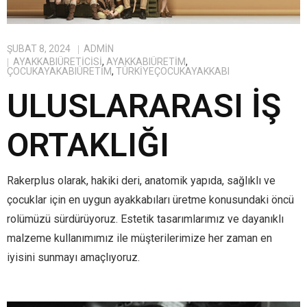
ŞUBAT 8, 2024
ADMIN
AYAKKABIÜRETICISI
,
AYAKKABIÜRETIM
,
ÇOCUKAYAKABIÜRETIM
,
TÜRKIYEÇOCUKAYAKKABI
ULUSLARARASI İŞ
ORTAKLIĞI
Rakerplus olarak, hakiki deri, anatomik yapıda, sağlıklı ve
çocuklar için en uygun ayakkabıları üretme konusundaki öncü
rolümüzü sürdürüyoruz. Estetik tasarımlarımız ve dayanıklı
malzeme kullanımımız ile müşterilerimize her zaman en
iyisini sunmayı amaçlıyoruz.