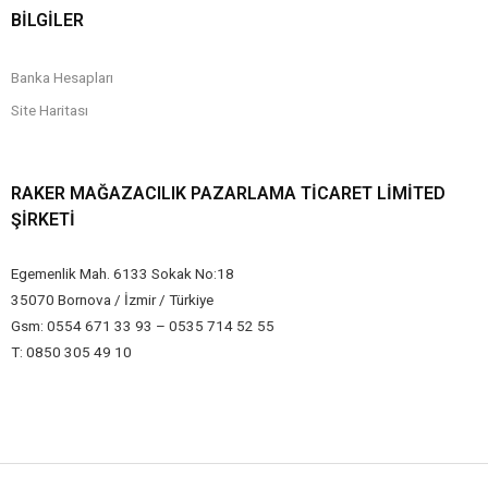
BİLGİLER
Banka Hesapları
Site Haritası
RAKER MAĞAZACILIK PAZARLAMA TICARET LIMITED
ŞIRKETI
Egemenlik Mah. 6133 Sokak No:18
35070 Bornova / İzmir / Türkiye
Gsm: 0554 671 33 93 – 0535 714 52 55
T: 0850 305 49 10