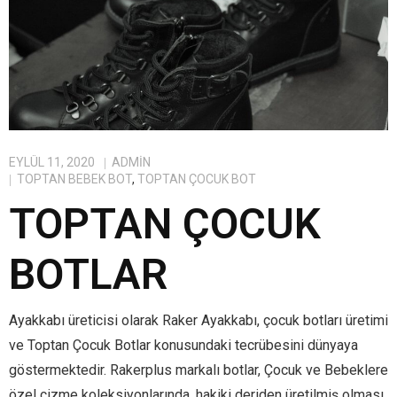
EYLÜL 11, 2020
ADMIN
TOPTAN BEBEK BOT
,
TOPTAN ÇOCUK BOT
TOPTAN ÇOCUK
BOTLAR
Ayakkabı üreticisi olarak Raker Ayakkabı, çocuk botları üretimi
ve Toptan Çocuk Botlar konusundaki tecrübesini dünyaya
göstermektedir. Rakerplus markalı botlar, Çocuk ve Bebeklere
özel çizme koleksiyonlarında, hakiki deriden üretilmiş olması,