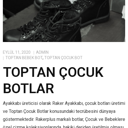
EYLÜL 11, 2020
ADMIN
TOPTAN BEBEK BOT
,
TOPTAN ÇOCUK BOT
TOPTAN ÇOCUK
BOTLAR
Ayakkabı üreticisi olarak Raker Ayakkabı, çocuk botları üretimi
ve Toptan Çocuk Botlar konusundaki tecrübesini dünyaya
göstermektedir. Rakerplus markalı botlar, Çocuk ve Bebeklere
özel çizme koleksiyonlarında, hakiki deriden üretilmiş olması,