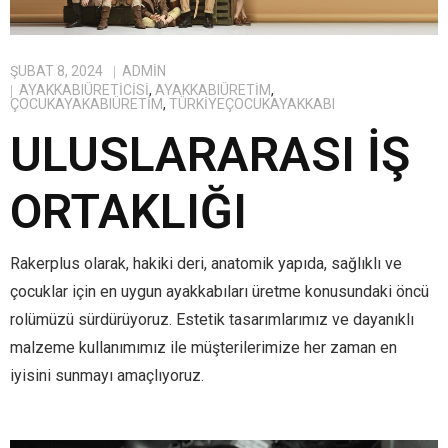
ŞUBAT 8, 2024
ADMIN
AYAKKABIÜRETICISI
,
AYAKKABIÜRETIM
,
ÇOCUKAYAKABIÜRETIM
,
TÜRKIYEÇOCUKAYAKKABI
ULUSLARARASI İŞ
ORTAKLIĞI
Rakerplus olarak, hakiki deri, anatomik yapıda, sağlıklı ve
çocuklar için en uygun ayakkabıları üretme konusundaki öncü
rolümüzü sürdürüyoruz. Estetik tasarımlarımız ve dayanıklı
malzeme kullanımımız ile müşterilerimize her zaman en
iyisini sunmayı amaçlıyoruz.