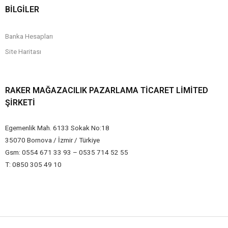
BİLGİLER
Banka Hesapları
Site Haritası
RAKER MAĞAZACILIK PAZARLAMA TICARET LIMITED
ŞIRKETI
Egemenlik Mah. 6133 Sokak No:18
35070 Bornova / İzmir / Türkiye
Gsm: 0554 671 33 93 – 0535 714 52 55
T: 0850 305 49 10