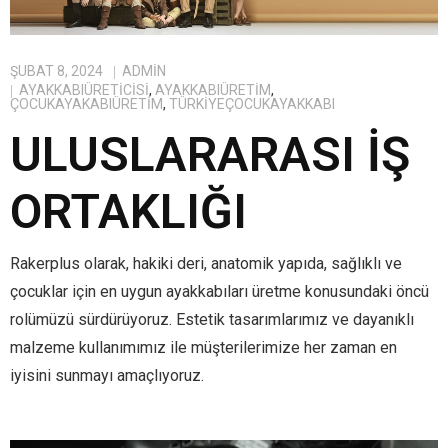
ŞUBAT 8, 2024
ADMIN
AYAKKABIÜRETICISI
,
AYAKKABIÜRETIM
,
ÇOCUKAYAKABIÜRETIM
,
TÜRKIYEÇOCUKAYAKKABI
ULUSLARARASI İŞ
ORTAKLIĞI
Rakerplus olarak, hakiki deri, anatomik yapıda, sağlıklı ve
çocuklar için en uygun ayakkabıları üretme konusundaki öncü
rolümüzü sürdürüyoruz. Estetik tasarımlarımız ve dayanıklı
malzeme kullanımımız ile müşterilerimize her zaman en
iyisini sunmayı amaçlıyoruz.