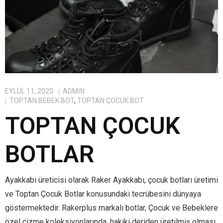
EYLÜL 11, 2020
ADMIN
TOPTAN BEBEK BOT
,
TOPTAN ÇOCUK BOT
TOPTAN ÇOCUK
BOTLAR
Ayakkabı üreticisi olarak Raker Ayakkabı, çocuk botları üretimi
ve Toptan Çocuk Botlar konusundaki tecrübesini dünyaya
göstermektedir. Rakerplus markalı botlar, Çocuk ve Bebeklere
özel çizme koleksiyonlarında, hakiki deriden üretilmiş olması,