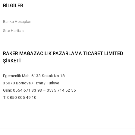
BİLGİLER
Banka Hesapları
Site Haritası
RAKER MAĞAZACILIK PAZARLAMA TICARET LIMITED
ŞIRKETI
Egemenlik Mah. 6133 Sokak No:18
35070 Bornova / İzmir / Türkiye
Gsm: 0554 671 33 93 – 0535 714 52 55
T: 0850 305 49 10