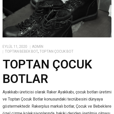
EYLÜL 11, 2020
ADMIN
TOPTAN BEBEK BOT
,
TOPTAN ÇOCUK BOT
TOPTAN ÇOCUK
BOTLAR
Ayakkabı üreticisi olarak Raker Ayakkabı, çocuk botları üretimi
ve Toptan Çocuk Botlar konusundaki tecrübesini dünyaya
göstermektedir. Rakerplus markalı botlar, Çocuk ve Bebeklere
özel çizme koleksiyonlarında, hakiki deriden üretilmiş olması,