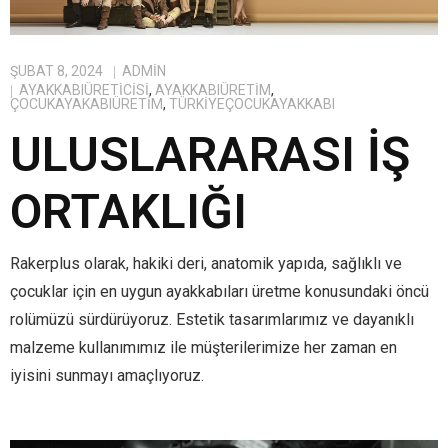
ŞUBAT 8, 2024
ADMIN
AYAKKABIÜRETICISI
,
AYAKKABIÜRETIM
,
ÇOCUKAYAKABIÜRETIM
,
TÜRKIYEÇOCUKAYAKKABI
ULUSLARARASI İŞ
ORTAKLIĞI
Rakerplus olarak, hakiki deri, anatomik yapıda, sağlıklı ve
çocuklar için en uygun ayakkabıları üretme konusundaki öncü
rolümüzü sürdürüyoruz. Estetik tasarımlarımız ve dayanıklı
malzeme kullanımımız ile müşterilerimize her zaman en
iyisini sunmayı amaçlıyoruz.