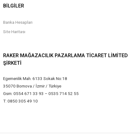
BİLGİLER
Banka Hesapları
Site Haritası
RAKER MAĞAZACILIK PAZARLAMA TICARET LIMITED
ŞIRKETI
Egemenlik Mah. 6133 Sokak No:18
35070 Bornova / İzmir / Türkiye
Gsm: 0554 671 33 93 – 0535 714 52 55
T: 0850 305 49 10