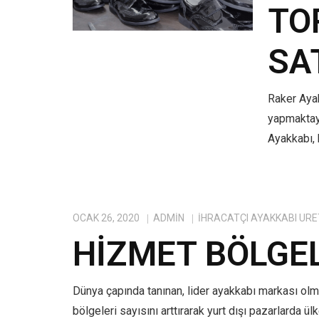
TO
SA
Raker Ayak
yapmaktayı
Ayakkabı, 
OCAK 26, 2020
ADMIN
IHRACATÇI AYAKKABI ÜRE
HIZMET BÖLGE
Dünya çapında tanınan, lider ayakkabı markası ol
bölgeleri sayısını arttırarak yurt dışı pazarlarda ü