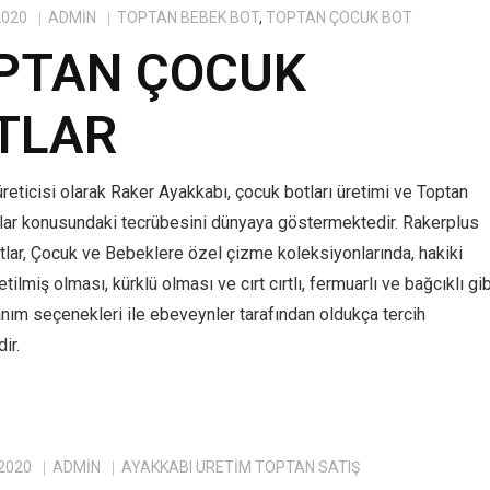
2020
ADMIN
TOPTAN BEBEK BOT
,
TOPTAN ÇOCUK BOT
PTAN ÇOCUK
TLAR
reticisi olarak Raker Ayakkabı, çocuk botları üretimi ve Toptan
lar konusundaki tecrübesini dünyaya göstermektedir. Rakerplus
tlar, Çocuk ve Bebeklere özel çizme koleksiyonlarında, hakiki
tilmiş olması, kürklü olması ve cırt cırtlı, fermuarlı ve bağcıklı gib
anım seçenekleri ile ebeveynler tarafından oldukça tercih
ir.
 2020
ADMIN
AYAKKABI ÜRETIM TOPTAN SATIŞ