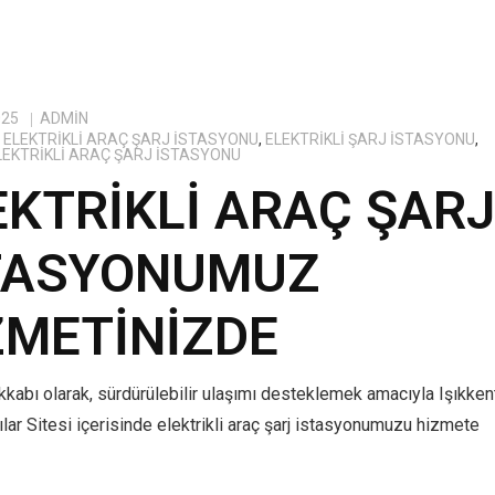
025
ADMIN
ELEKTRIKLI ARAÇ ŞARJ İSTASYONU
,
ELEKTRIKLI ŞARJ İSTASYONU
,
ELEKTRIKLI ARAÇ ŞARJ İSTASYONU
EKTRIKLI ARAÇ ŞAR
TASYONUMUZ
ZMETINIZDE
kabı olarak, sürdürülebilir ulaşımı desteklemek amacıyla Işıkken
lar Sitesi içerisinde elektrikli araç şarj istasyonumuzu hizmete