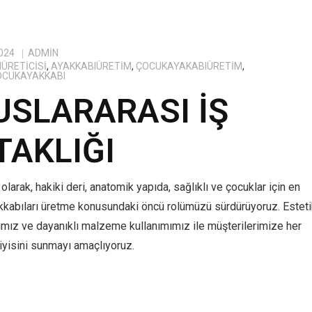
024
ADMIN
ÜRETICISI
,
AYAKKABIÜRETIM
,
ÇOCUKAYAKABIÜRETIM
,
OCUKAYAKKABI
USLARARASI İŞ
TAKLIĞI
olarak, hakiki deri, anatomik yapıda, sağlıklı ve çocuklar için en
kkabıları üretme konusundaki öncü rolümüzü sürdürüyoruz. Estet
ımız ve dayanıklı malzeme kullanımımız ile müşterilerimize her
yisini sunmayı amaçlıyoruz.