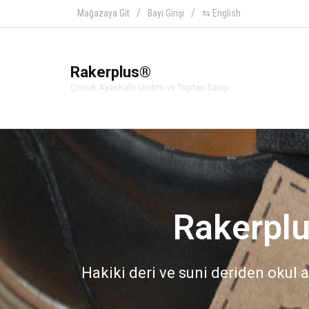
Mağazaya Git
Bayi Girişi
⇆ English
Rakerplus®
Çocuk Ayakkabı Üretim ve Toptan Satışı