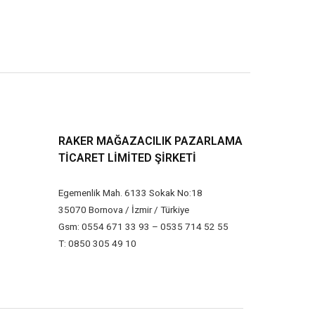
RAKER MAĞAZACILIK PAZARLAMA
TICARET LIMITED ŞIRKETI
Egemenlik Mah. 6133 Sokak No:18
35070 Bornova / İzmir / Türkiye
Gsm: 0554 671 33 93 – 0535 714 52 55
T: 0850 305 49 10