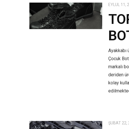
EYLÜL 11, 
TO
BO
Ayakkabı ü
Çocuk Bot
markalı bo
deriden üre
kolay kull
edilmekted
ŞUBAT 22,