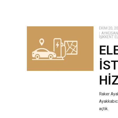
EKIM 20, 2
AYKÜSAN 
IŞIKKENT 
EL
İS
HI
Raker Ayak
Ayakkabıcı
açtık.