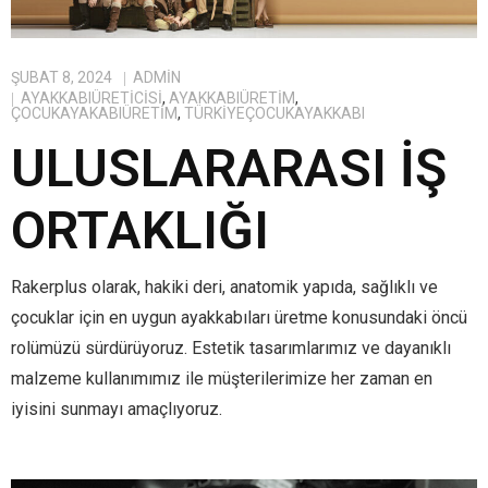
ŞUBAT 8, 2024
ADMIN
AYAKKABIÜRETICISI
,
AYAKKABIÜRETIM
,
ÇOCUKAYAKABIÜRETIM
,
TÜRKIYEÇOCUKAYAKKABI
ULUSLARARASI İŞ
ORTAKLIĞI
Rakerplus olarak, hakiki deri, anatomik yapıda, sağlıklı ve
çocuklar için en uygun ayakkabıları üretme konusundaki öncü
rolümüzü sürdürüyoruz. Estetik tasarımlarımız ve dayanıklı
malzeme kullanımımız ile müşterilerimize her zaman en
iyisini sunmayı amaçlıyoruz.