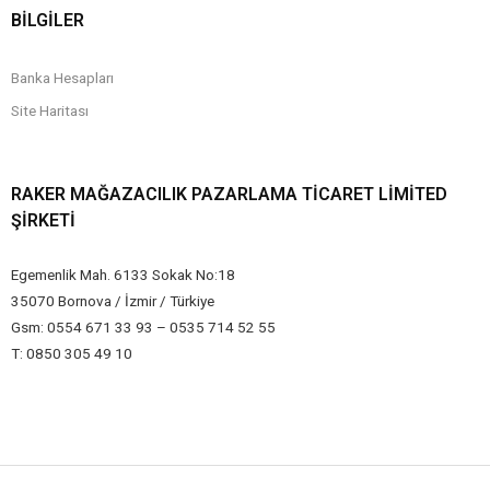
BİLGİLER
Banka Hesapları
Site Haritası
RAKER MAĞAZACILIK PAZARLAMA TICARET LIMITED
ŞIRKETI
Egemenlik Mah. 6133 Sokak No:18
35070 Bornova / İzmir / Türkiye
Gsm: 0554 671 33 93 – 0535 714 52 55
T: 0850 305 49 10