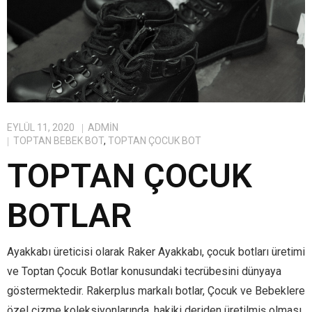
EYLÜL 11, 2020
ADMIN
TOPTAN BEBEK BOT
,
TOPTAN ÇOCUK BOT
TOPTAN ÇOCUK
BOTLAR
Ayakkabı üreticisi olarak Raker Ayakkabı, çocuk botları üretimi
ve Toptan Çocuk Botlar konusundaki tecrübesini dünyaya
göstermektedir. Rakerplus markalı botlar, Çocuk ve Bebeklere
özel çizme koleksiyonlarında, hakiki deriden üretilmiş olması,