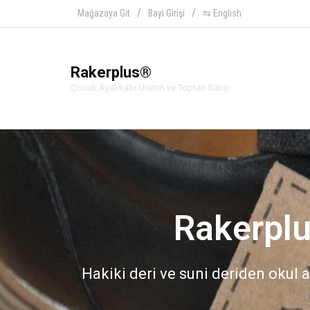
Mağazaya Git
Bayi Girişi
⇆ English
Rakerplus®
Çocuk Ayakkabı Üretim ve Toptan Satışı