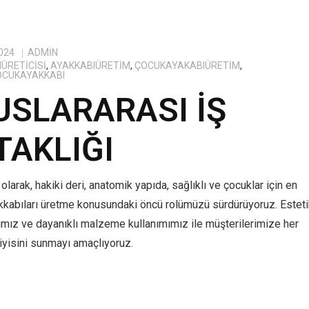
024
ADMIN
ÜRETICISI
,
AYAKKABIÜRETIM
,
ÇOCUKAYAKABIÜRETIM
,
OCUKAYAKKABI
USLARARASI İŞ
TAKLIĞI
olarak, hakiki deri, anatomik yapıda, sağlıklı ve çocuklar için en
kkabıları üretme konusundaki öncü rolümüzü sürdürüyoruz. Estet
ımız ve dayanıklı malzeme kullanımımız ile müşterilerimize her
yisini sunmayı amaçlıyoruz.