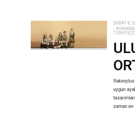
ŞUBAT 8, 2
AYAKKABI
TÜRKIYEÇ
UL
OR
Rakerplus 
uygun aya
tasarımlar
zaman en i