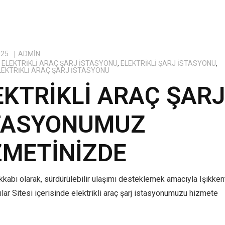
025
ADMIN
ELEKTRIKLI ARAÇ ŞARJ İSTASYONU
,
ELEKTRIKLI ŞARJ İSTASYONU
,
ELEKTRIKLI ARAÇ ŞARJ İSTASYONU
EKTRIKLI ARAÇ ŞAR
TASYONUMUZ
ZMETINIZDE
kabı olarak, sürdürülebilir ulaşımı desteklemek amacıyla Işıkken
lar Sitesi içerisinde elektrikli araç şarj istasyonumuzu hizmete