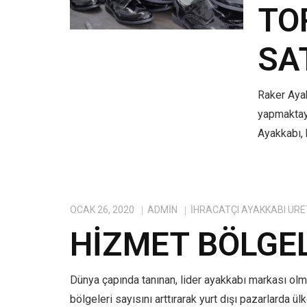
TO
SA
Raker Ayak
yapmaktayı
Ayakkabı, 
OCAK 26, 2020
ADMIN
IHRACATÇI AYAKKABI ÜRE
HIZMET BÖLGE
Dünya çapında tanınan, lider ayakkabı markası ol
bölgeleri sayısını arttırarak yurt dışı pazarlarda ü