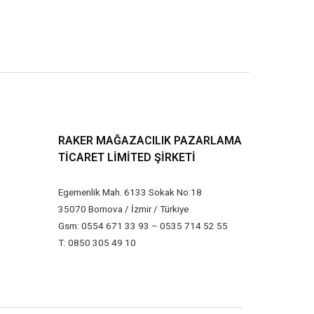
RAKER MAĞAZACILIK PAZARLAMA
TICARET LIMITED ŞIRKETI
Egemenlik Mah. 6133 Sokak No:18
35070 Bornova / İzmir / Türkiye
Gsm: 0554 671 33 93 – 0535 714 52 55
T: 0850 305 49 10