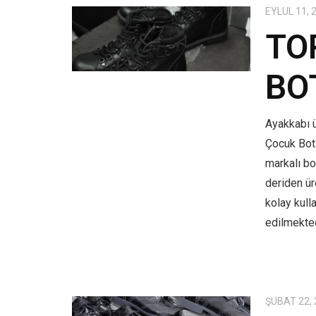
EYLÜL 11, 
TO
BO
Ayakkabı ü
Çocuk Bot
markalı bo
deriden üre
kolay kull
edilmekted
ŞUBAT 22,