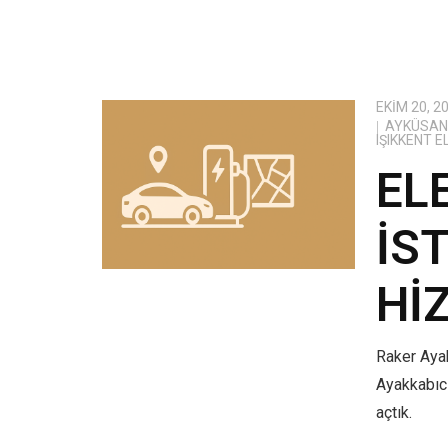
EKIM 20, 2
AYKÜSAN 
IŞIKKENT 
EL
İS
HI
Raker Ayak
Ayakkabıcı
açtık.