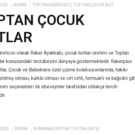
2020
ADMIN
TOPTAN BEBEK BOT
,
TOPTAN ÇOCUK BOT
PTAN ÇOCUK
TLAR
reticisi olarak Raker Ayakkabı, çocuk botları üretimi ve Toptan
lar konusundaki tecrübesini dünyaya göstermektedir. Rakerplus
tlar, Çocuk ve Bebeklere özel çizme koleksiyonlarında, hakiki
tilmiş olması, kürklü olması ve cırt cırtlı, fermuarlı ve bağcıklı gib
anım seçenekleri ile ebeveynler tarafından oldukça tercih
ir.
 2020
ADMIN
AYAKKABI ÜRETIM TOPTAN SATIŞ