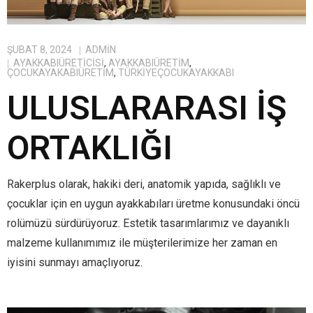
ŞUBAT 8, 2024
ADMIN
AYAKKABIÜRETICISI
,
AYAKKABIÜRETIM
,
ÇOCUKAYAKABIÜRETIM
,
TÜRKIYEÇOCUKAYAKKABI
ULUSLARARASI İŞ
ORTAKLIĞI
Rakerplus olarak, hakiki deri, anatomik yapıda, sağlıklı ve
çocuklar için en uygun ayakkabıları üretme konusundaki öncü
rolümüzü sürdürüyoruz. Estetik tasarımlarımız ve dayanıklı
malzeme kullanımımız ile müşterilerimize her zaman en
iyisini sunmayı amaçlıyoruz.