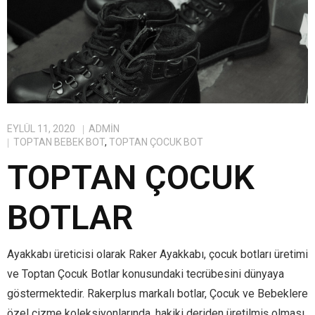
EYLÜL 11, 2020
ADMIN
TOPTAN BEBEK BOT
,
TOPTAN ÇOCUK BOT
TOPTAN ÇOCUK
BOTLAR
Ayakkabı üreticisi olarak Raker Ayakkabı, çocuk botları üretimi
ve Toptan Çocuk Botlar konusundaki tecrübesini dünyaya
göstermektedir. Rakerplus markalı botlar, Çocuk ve Bebeklere
özel çizme koleksiyonlarında, hakiki deriden üretilmiş olması,