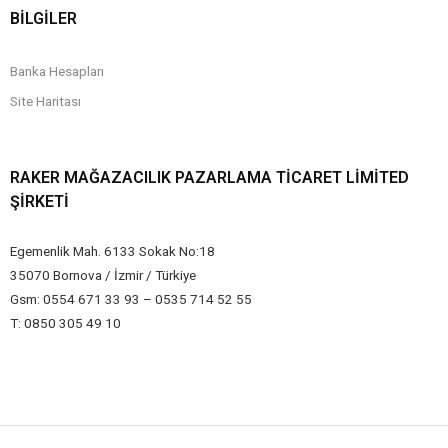
BİLGİLER
Banka Hesapları
Site Haritası
RAKER MAĞAZACILIK PAZARLAMA TICARET LIMITED
ŞIRKETI
Egemenlik Mah. 6133 Sokak No:18
35070 Bornova / İzmir / Türkiye
Gsm: 0554 671 33 93 – 0535 714 52 55
T: 0850 305 49 10