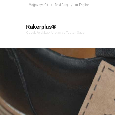
Mağazaya Git
Bayi Girişi
⇆ English
Rakerplus®
Çocuk Ayakkabı Üretim ve Toptan Satışı
Ra
Hakiki deriden üretilen beb