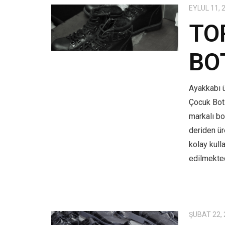
EYLÜL 11, 
TO
BO
Ayakkabı ü
Çocuk Bot
markalı bo
deriden üre
kolay kull
edilmekted
ŞUBAT 22,