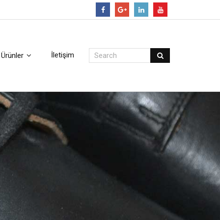
Follow
İletişim
Ürünler
arı
i incelemek için tıklayınız.