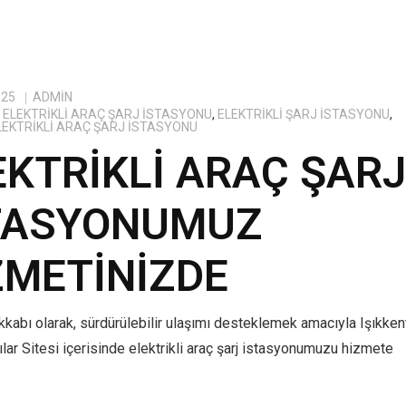
025
ADMIN
ELEKTRIKLI ARAÇ ŞARJ İSTASYONU
,
ELEKTRIKLI ŞARJ İSTASYONU
,
ELEKTRIKLI ARAÇ ŞARJ İSTASYONU
EKTRIKLI ARAÇ ŞAR
TASYONUMUZ
ZMETINIZDE
kabı olarak, sürdürülebilir ulaşımı desteklemek amacıyla Işıkken
lar Sitesi içerisinde elektrikli araç şarj istasyonumuzu hizmete