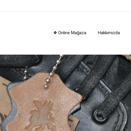
❖ Online Mağaza
Hakkımızda
kerplus® Çocuk Botl
e, patik, filet, garson çocuk bot modellerimiz