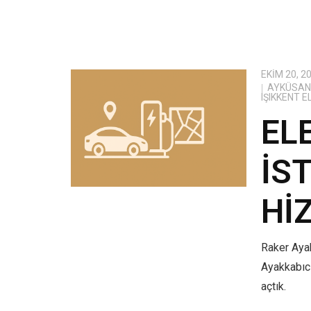
EKIM 20, 2
AYKÜSAN 
IŞIKKENT 
EL
İS
HI
Raker Ayak
Ayakkabıcı
açtık.