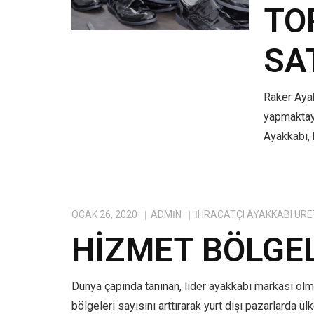
TO
SA
Raker Ayak
yapmaktayı
Ayakkabı, 
OCAK 26, 2020
ADMIN
IHRACATÇI AYAKKABI ÜRE
HIZMET BÖLGE
Dünya çapında tanınan, lider ayakkabı markası ol
bölgeleri sayısını arttırarak yurt dışı pazarlarda ü