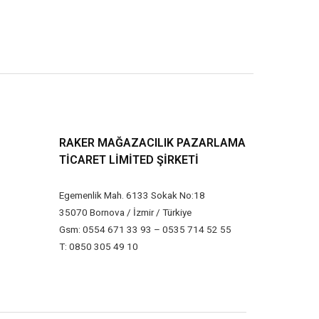
RAKER MAĞAZACILIK PAZARLAMA
TICARET LIMITED ŞIRKETI
Egemenlik Mah. 6133 Sokak No:18
35070 Bornova / İzmir / Türkiye
Gsm: 0554 671 33 93 – 0535 714 52 55
T: 0850 305 49 10