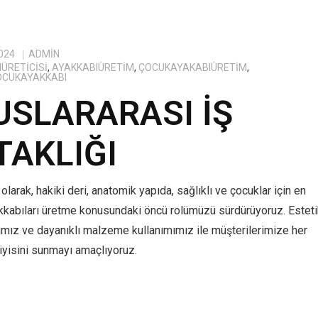
024
ADMIN
ÜRETICISI
,
AYAKKABIÜRETIM
,
ÇOCUKAYAKABIÜRETIM
,
OCUKAYAKKABI
USLARARASI İŞ
TAKLIĞI
olarak, hakiki deri, anatomik yapıda, sağlıklı ve çocuklar için en
kkabıları üretme konusundaki öncü rolümüzü sürdürüyoruz. Estet
ımız ve dayanıklı malzeme kullanımımız ile müşterilerimize her
yisini sunmayı amaçlıyoruz.