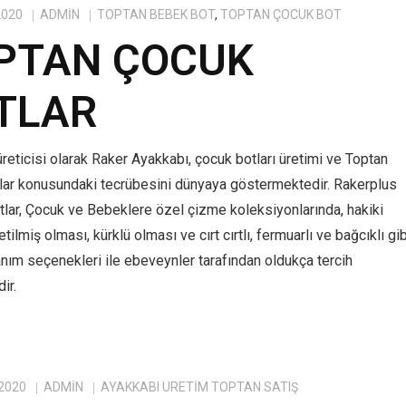
2020
ADMIN
TOPTAN BEBEK BOT
,
TOPTAN ÇOCUK BOT
PTAN ÇOCUK
TLAR
reticisi olarak Raker Ayakkabı, çocuk botları üretimi ve Toptan
lar konusundaki tecrübesini dünyaya göstermektedir. Rakerplus
tlar, Çocuk ve Bebeklere özel çizme koleksiyonlarında, hakiki
tilmiş olması, kürklü olması ve cırt cırtlı, fermuarlı ve bağcıklı gib
anım seçenekleri ile ebeveynler tarafından oldukça tercih
ir.
 2020
ADMIN
AYAKKABI ÜRETIM TOPTAN SATIŞ