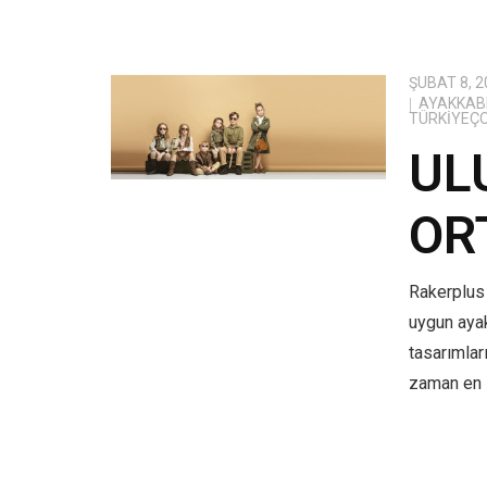
ŞUBAT 8, 2
AYAKKABI
TÜRKIYEÇ
UL
OR
Rakerplus 
uygun aya
tasarımlar
zaman en i