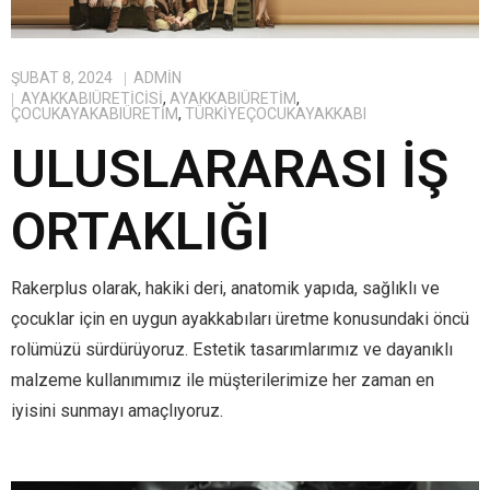
ŞUBAT 8, 2024
ADMIN
AYAKKABIÜRETICISI
,
AYAKKABIÜRETIM
,
ÇOCUKAYAKABIÜRETIM
,
TÜRKIYEÇOCUKAYAKKABI
ULUSLARARASI İŞ
ORTAKLIĞI
Rakerplus olarak, hakiki deri, anatomik yapıda, sağlıklı ve
çocuklar için en uygun ayakkabıları üretme konusundaki öncü
rolümüzü sürdürüyoruz. Estetik tasarımlarımız ve dayanıklı
malzeme kullanımımız ile müşterilerimize her zaman en
iyisini sunmayı amaçlıyoruz.