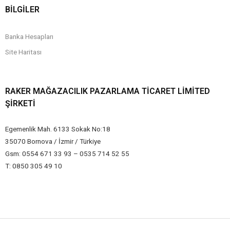
BİLGİLER
Banka Hesapları
Site Haritası
RAKER MAĞAZACILIK PAZARLAMA TICARET LIMITED
ŞIRKETI
Egemenlik Mah. 6133 Sokak No:18
35070 Bornova / İzmir / Türkiye
Gsm: 0554 671 33 93 – 0535 714 52 55
T: 0850 305 49 10