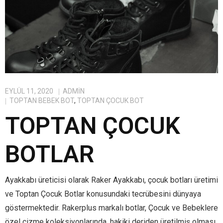
EYLÜL 11, 2020
ADMIN
TOPTAN BEBEK BOT
,
TOPTAN ÇOCUK BOT
TOPTAN ÇOCUK
BOTLAR
Ayakkabı üreticisi olarak Raker Ayakkabı, çocuk botları üretimi
ve Toptan Çocuk Botlar konusundaki tecrübesini dünyaya
göstermektedir. Rakerplus markalı botlar, Çocuk ve Bebeklere
özel çizme koleksiyonlarında, hakiki deriden üretilmiş olması,