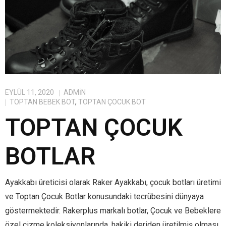
EYLÜL 11, 2020
ADMIN
TOPTAN BEBEK BOT
,
TOPTAN ÇOCUK BOT
TOPTAN ÇOCUK
BOTLAR
Ayakkabı üreticisi olarak Raker Ayakkabı, çocuk botları üretimi
ve Toptan Çocuk Botlar konusundaki tecrübesini dünyaya
göstermektedir. Rakerplus markalı botlar, Çocuk ve Bebeklere
özel çizme koleksiyonlarında, hakiki deriden üretilmiş olması,