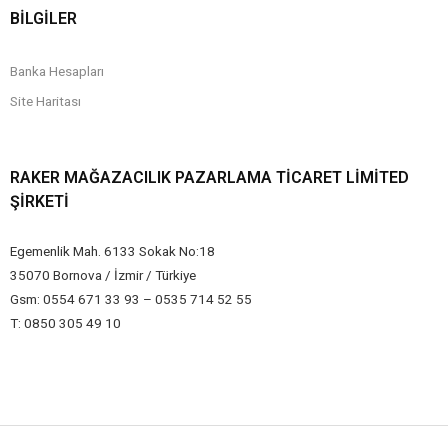
BİLGİLER
Banka Hesapları
Site Haritası
RAKER MAĞAZACILIK PAZARLAMA TICARET LIMITED
ŞIRKETI
Egemenlik Mah. 6133 Sokak No:18
35070 Bornova / İzmir / Türkiye
Gsm: 0554 671 33 93 – 0535 714 52 55
T: 0850 305 49 10