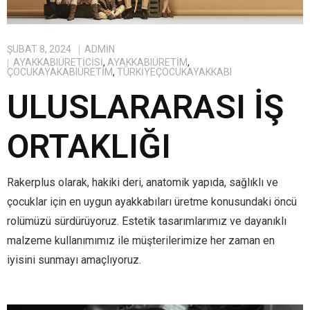
ŞUBAT 8, 2024
ADMIN
AYAKKABIÜRETICISI
,
AYAKKABIÜRETIM
,
ÇOCUKAYAKABIÜRETIM
,
TÜRKIYEÇOCUKAYAKKABI
ULUSLARARASI İŞ
ORTAKLIĞI
Rakerplus olarak, hakiki deri, anatomik yapıda, sağlıklı ve
çocuklar için en uygun ayakkabıları üretme konusundaki öncü
rolümüzü sürdürüyoruz. Estetik tasarımlarımız ve dayanıklı
malzeme kullanımımız ile müşterilerimize her zaman en
iyisini sunmayı amaçlıyoruz.