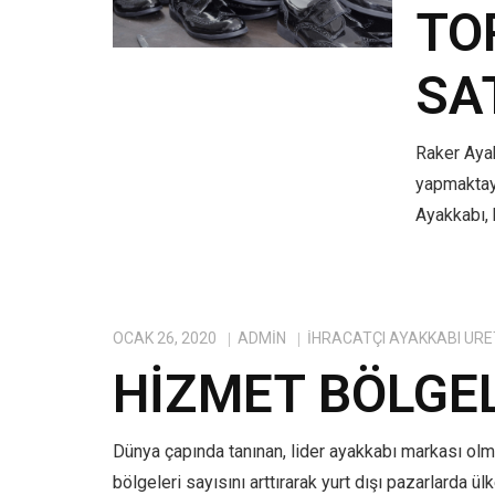
TO
SA
Raker Ayak
yapmaktayı
Ayakkabı, 
OCAK 26, 2020
ADMIN
IHRACATÇI AYAKKABI ÜRE
HIZMET BÖLGE
Dünya çapında tanınan, lider ayakkabı markası ol
bölgeleri sayısını arttırarak yurt dışı pazarlarda ü