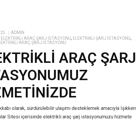
025
ADMIN
ELEKTRIKLI ARAÇ ŞARJ İSTASYONU
,
ELEKTRIKLI ŞARJ İSTASYONU
,
ELEKTRIKLI ARAÇ ŞARJ İSTASYONU
EKTRIKLI ARAÇ ŞAR
TASYONUMUZ
ZMETINIZDE
kabı olarak, sürdürülebilir ulaşımı desteklemek amacıyla Işıkken
lar Sitesi içerisinde elektrikli araç şarj istasyonumuzu hizmete