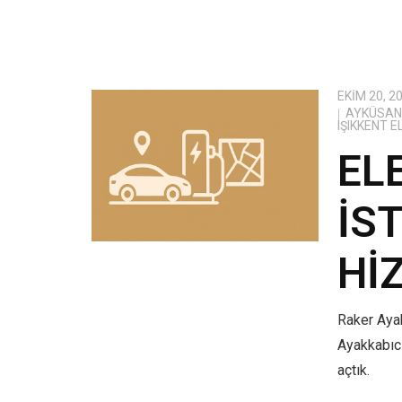
EKIM 20, 2
AYKÜSAN 
IŞIKKENT 
EL
İS
HI
Raker Ayak
Ayakkabıcı
açtık.