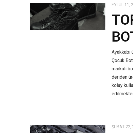
EYLÜL 11, 
TO
BO
Ayakkabı ü
Çocuk Bot
markalı bo
deriden üre
kolay kull
edilmekted
ŞUBAT 22,