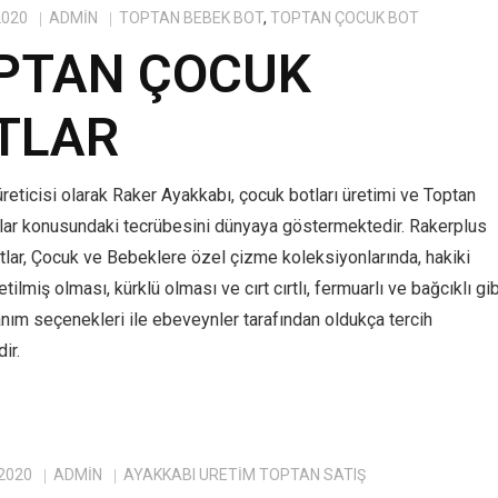
2020
ADMIN
TOPTAN BEBEK BOT
,
TOPTAN ÇOCUK BOT
PTAN ÇOCUK
TLAR
reticisi olarak Raker Ayakkabı, çocuk botları üretimi ve Toptan
lar konusundaki tecrübesini dünyaya göstermektedir. Rakerplus
tlar, Çocuk ve Bebeklere özel çizme koleksiyonlarında, hakiki
tilmiş olması, kürklü olması ve cırt cırtlı, fermuarlı ve bağcıklı gib
anım seçenekleri ile ebeveynler tarafından oldukça tercih
ir.
 2020
ADMIN
AYAKKABI ÜRETIM TOPTAN SATIŞ