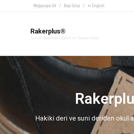
Mağazaya Git
Bayi Girişi
⇆ English
Rakerplus®
Çocuk Ayakkabı Üretim ve Toptan Satışı