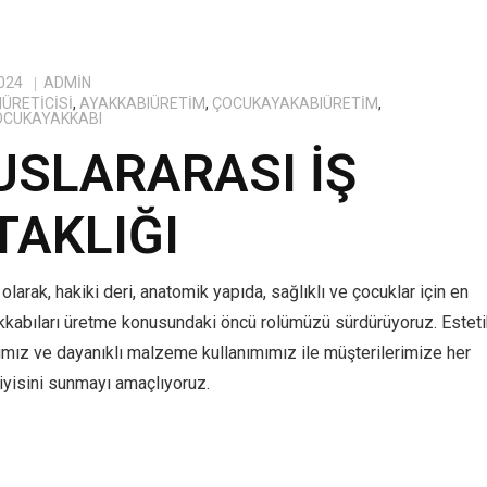
024
ADMIN
ÜRETICISI
,
AYAKKABIÜRETIM
,
ÇOCUKAYAKABIÜRETIM
,
OCUKAYAKKABI
USLARARASI İŞ
TAKLIĞI
olarak, hakiki deri, anatomik yapıda, sağlıklı ve çocuklar için en
kkabıları üretme konusundaki öncü rolümüzü sürdürüyoruz. Estet
ımız ve dayanıklı malzeme kullanımımız ile müşterilerimize her
yisini sunmayı amaçlıyoruz.