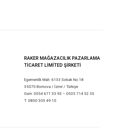
RAKER MAĞAZACILIK PAZARLAMA
TICARET LIMITED ŞIRKETI
Egemenlik Mah. 6133 Sokak No:18
35070 Bornova / İzmir / Türkiye
Gsm: 0554 671 33 93 – 0535 714 52 55
T: 0850 305 49 10