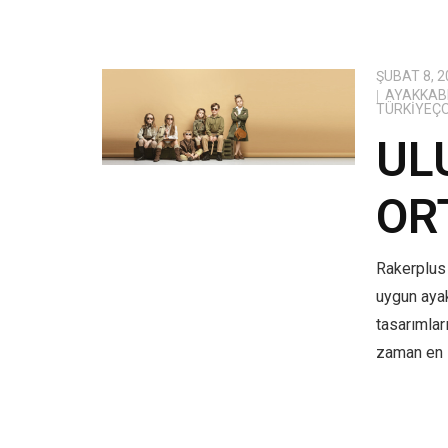
ŞUBAT 8, 2
AYAKKABI
TÜRKIYEÇ
UL
OR
Rakerplus 
uygun aya
tasarımlar
zaman en i