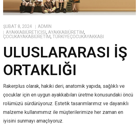
ŞUBAT 8, 2024
ADMIN
AYAKKABIÜRETICISI
,
AYAKKABIÜRETIM
,
ÇOCUKAYAKABIÜRETIM
,
TÜRKIYEÇOCUKAYAKKABI
ULUSLARARASI İŞ
ORTAKLIĞI
Rakerplus olarak, hakiki deri, anatomik yapıda, sağlıklı ve
çocuklar için en uygun ayakkabıları üretme konusundaki öncü
rolümüzü sürdürüyoruz. Estetik tasarımlarımız ve dayanıklı
malzeme kullanımımız ile müşterilerimize her zaman en
iyisini sunmayı amaçlıyoruz.