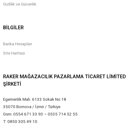
Gizlilik ve Güvenlik
BİLGİLER
Banka Hesapları
Site Haritası
RAKER MAĞAZACILIK PAZARLAMA TICARET LIMITED
ŞIRKETI
Egemenlik Mah. 6133 Sokak No:18
35070 Bornova / İzmir / Türkiye
Gsm: 0554 671 33 93 – 0535 714 52 55
T: 0850 305 49 10