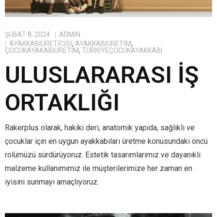
ŞUBAT 8, 2024
ADMIN
AYAKKABIÜRETICISI
,
AYAKKABIÜRETIM
,
ÇOCUKAYAKABIÜRETIM
,
TÜRKIYEÇOCUKAYAKKABI
ULUSLARARASI İŞ
ORTAKLIĞI
Rakerplus olarak, hakiki deri, anatomik yapıda, sağlıklı ve
çocuklar için en uygun ayakkabıları üretme konusundaki öncü
rolümüzü sürdürüyoruz. Estetik tasarımlarımız ve dayanıklı
malzeme kullanımımız ile müşterilerimize her zaman en
iyisini sunmayı amaçlıyoruz.