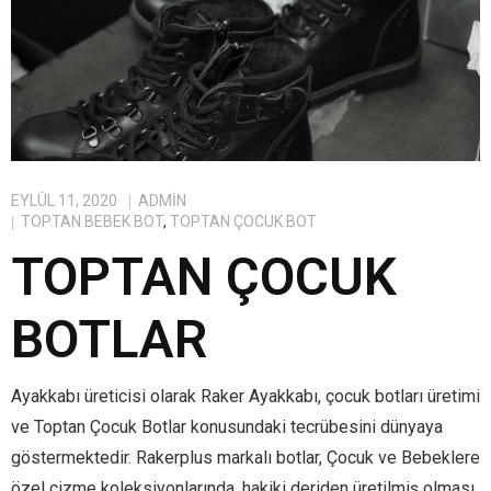
EYLÜL 11, 2020
ADMIN
TOPTAN BEBEK BOT
,
TOPTAN ÇOCUK BOT
TOPTAN ÇOCUK
BOTLAR
Ayakkabı üreticisi olarak Raker Ayakkabı, çocuk botları üretimi
ve Toptan Çocuk Botlar konusundaki tecrübesini dünyaya
göstermektedir. Rakerplus markalı botlar, Çocuk ve Bebeklere
özel çizme koleksiyonlarında, hakiki deriden üretilmiş olması,