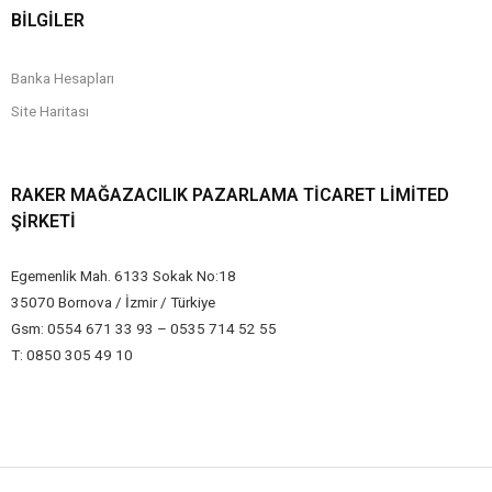
BİLGİLER
Banka Hesapları
Site Haritası
RAKER MAĞAZACILIK PAZARLAMA TICARET LIMITED
ŞIRKETI
Egemenlik Mah. 6133 Sokak No:18
35070 Bornova / İzmir / Türkiye
Gsm: 0554 671 33 93 – 0535 714 52 55
T: 0850 305 49 10