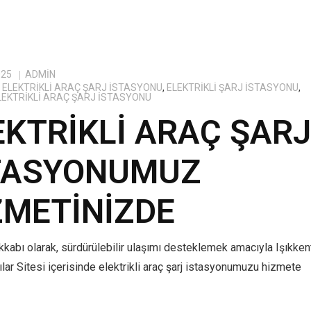
025
ADMIN
ELEKTRIKLI ARAÇ ŞARJ İSTASYONU
,
ELEKTRIKLI ŞARJ İSTASYONU
,
ELEKTRIKLI ARAÇ ŞARJ İSTASYONU
EKTRIKLI ARAÇ ŞAR
TASYONUMUZ
ZMETINIZDE
kabı olarak, sürdürülebilir ulaşımı desteklemek amacıyla Işıkken
lar Sitesi içerisinde elektrikli araç şarj istasyonumuzu hizmete