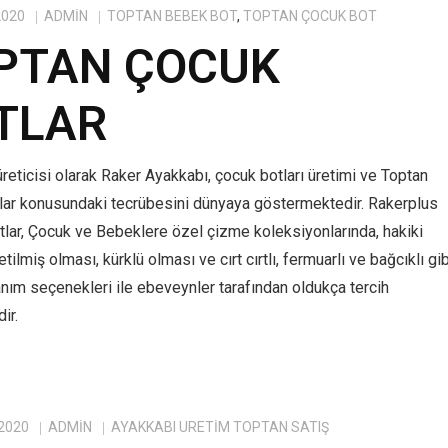
2020
ADMIN
TOPTAN BEBEK BOT
,
TOPTAN ÇOCUK BOT
PTAN ÇOCUK
TLAR
reticisi olarak Raker Ayakkabı, çocuk botları üretimi ve Toptan
lar konusundaki tecrübesini dünyaya göstermektedir. Rakerplus
tlar, Çocuk ve Bebeklere özel çizme koleksiyonlarında, hakiki
tilmiş olması, kürklü olması ve cırt cırtlı, fermuarlı ve bağcıklı gib
anım seçenekleri ile ebeveynler tarafından oldukça tercih
ir.
 2020
ADMIN
AYAKKABI ÜRETIM TOPTAN SATIŞ