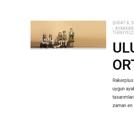
ŞUBAT 8, 2
AYAKKABI
TÜRKIYEÇ
UL
OR
Rakerplus 
uygun aya
tasarımlar
zaman en i