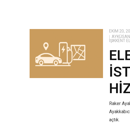
EKIM 20, 2
AYKÜSAN 
IŞIKKENT 
EL
İS
HI
Raker Ayak
Ayakkabıcı
açtık.