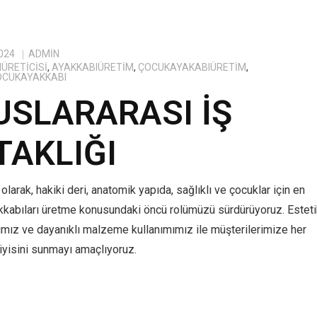
024
ADMIN
ÜRETICISI
,
AYAKKABIÜRETIM
,
ÇOCUKAYAKABIÜRETIM
,
OCUKAYAKKABI
USLARARASI İŞ
TAKLIĞI
olarak, hakiki deri, anatomik yapıda, sağlıklı ve çocuklar için en
kkabıları üretme konusundaki öncü rolümüzü sürdürüyoruz. Estet
ımız ve dayanıklı malzeme kullanımımız ile müşterilerimize her
yisini sunmayı amaçlıyoruz.