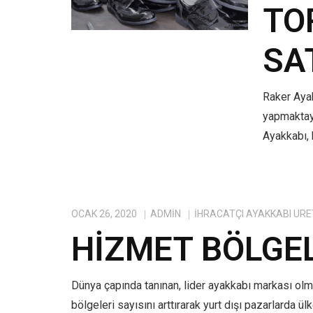
TO
SA
Raker Ayak
yapmaktayı
Ayakkabı, 
OCAK 26, 2020
ADMIN
IHRACATÇI AYAKKABI ÜRE
HIZMET BÖLGE
Dünya çapında tanınan, lider ayakkabı markası ol
bölgeleri sayısını arttırarak yurt dışı pazarlarda ü