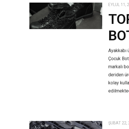
EYLÜL 11, 
TO
BO
Ayakkabı ü
Çocuk Bot
markalı bo
deriden üre
kolay kull
edilmekted
ŞUBAT 22,