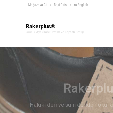
Mağazaya Git
Bayi Girişi
⇆ English
Rakerplus®
Çocuk Ayakkabı Üretim ve Toptan Satışı
Ra