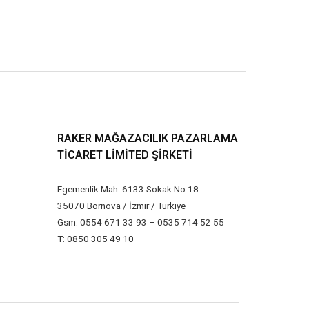
RAKER MAĞAZACILIK PAZARLAMA
TICARET LIMITED ŞIRKETI
Egemenlik Mah. 6133 Sokak No:18
35070 Bornova / İzmir / Türkiye
Gsm: 0554 671 33 93 – 0535 714 52 55
T: 0850 305 49 10