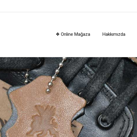
❖ Online Mağaza
Hakkımızda
kerplus® Çocuk Botl
e, patik, filet, garson çocuk bot modellerimiz