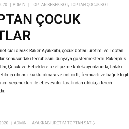
2020
ADMIN
TOPTAN BEBEK BOT
,
TOPTAN ÇOCUK BOT
PTAN ÇOCUK
TLAR
reticisi olarak Raker Ayakkabı, çocuk botları üretimi ve Toptan
lar konusundaki tecrübesini dünyaya göstermektedir. Rakerplus
tlar, Çocuk ve Bebeklere özel çizme koleksiyonlarında, hakiki
tilmiş olması, kürklü olması ve cırt cırtlı, fermuarlı ve bağcıklı gib
anım seçenekleri ile ebeveynler tarafından oldukça tercih
ir.
 2020
ADMIN
AYAKKABI ÜRETIM TOPTAN SATIŞ