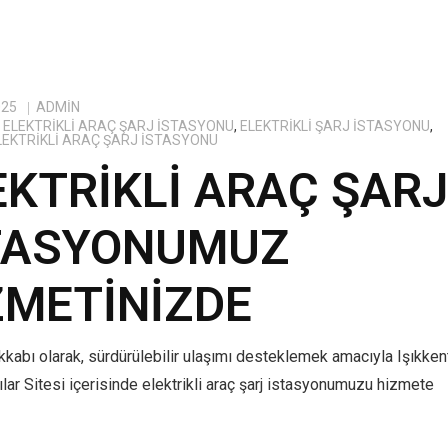
025
ADMIN
ELEKTRIKLI ARAÇ ŞARJ İSTASYONU
,
ELEKTRIKLI ŞARJ İSTASYONU
,
ELEKTRIKLI ARAÇ ŞARJ İSTASYONU
EKTRIKLI ARAÇ ŞAR
TASYONUMUZ
ZMETINIZDE
kabı olarak, sürdürülebilir ulaşımı desteklemek amacıyla Işıkken
lar Sitesi içerisinde elektrikli araç şarj istasyonumuzu hizmete