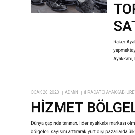
TO
SA
Raker Ayak
yapmaktayı
Ayakkabı, 
OCAK 26, 2020
ADMIN
IHRACATÇI AYAKKABI ÜRE
HIZMET BÖLGE
Dünya çapında tanınan, lider ayakkabı markası ol
bölgeleri sayısını arttırarak yurt dışı pazarlarda ü