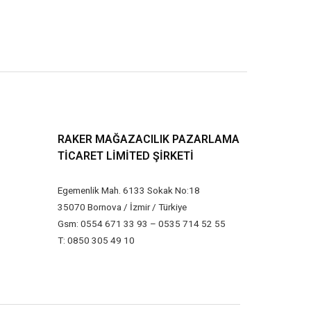
RAKER MAĞAZACILIK PAZARLAMA
TICARET LIMITED ŞIRKETI
Egemenlik Mah. 6133 Sokak No:18
35070 Bornova / İzmir / Türkiye
Gsm: 0554 671 33 93 – 0535 714 52 55
T: 0850 305 49 10