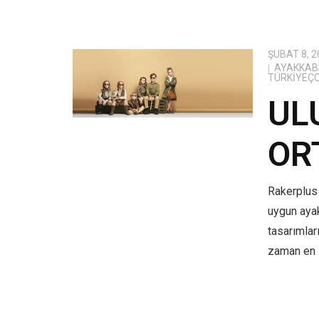
ŞUBAT 8, 2
AYAKKABI
TÜRKIYEÇ
UL
OR
Rakerplus 
uygun aya
tasarımlar
zaman en i