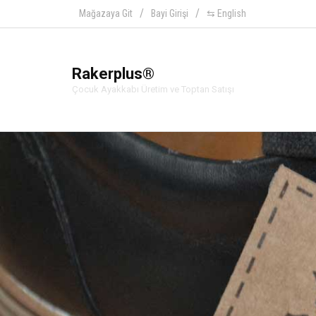
Mağazaya Git
Bayi Girişi
⇆ English
Rakerplus®
Çocuk Ayakkabı Üretim ve Toptan Satışı
Ra
Hakiki deriden üretilen beb