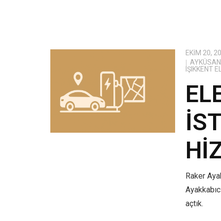
EKIM 20, 2
AYKÜSAN 
IŞIKKENT 
EL
İS
HI
Raker Ayak
Ayakkabıcı
açtık.