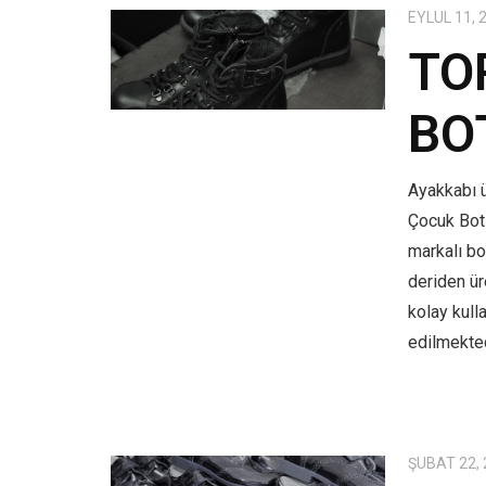
EYLÜL 11, 
TO
BO
Ayakkabı ü
Çocuk Bot
markalı bo
deriden üre
kolay kull
edilmekted
ŞUBAT 22,