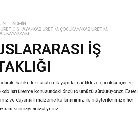
024
ADMIN
ÜRETICISI
,
AYAKKABIÜRETIM
,
ÇOCUKAYAKABIÜRETIM
,
OCUKAYAKKABI
USLARARASI İŞ
TAKLIĞI
olarak, hakiki deri, anatomik yapıda, sağlıklı ve çocuklar için en
kkabıları üretme konusundaki öncü rolümüzü sürdürüyoruz. Estet
ımız ve dayanıklı malzeme kullanımımız ile müşterilerimize her
yisini sunmayı amaçlıyoruz.