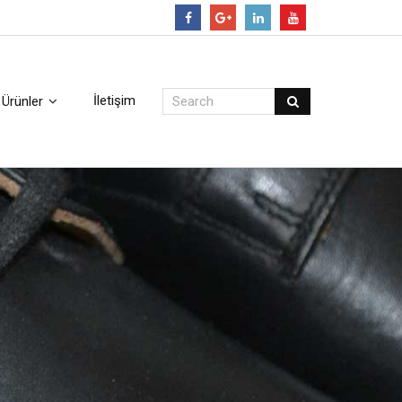
Follow
İletişim
Ürünler
arı
i incelemek için tıklayınız.