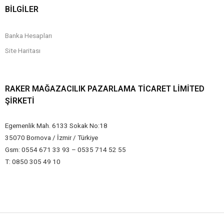
BİLGİLER
Banka Hesapları
Site Haritası
RAKER MAĞAZACILIK PAZARLAMA TICARET LIMITED
ŞIRKETI
Egemenlik Mah. 6133 Sokak No:18
35070 Bornova / İzmir / Türkiye
Gsm: 0554 671 33 93 – 0535 714 52 55
T: 0850 305 49 10