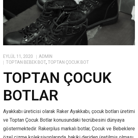
EYLÜL 11, 2020
ADMIN
TOPTAN BEBEK BOT
,
TOPTAN ÇOCUK BOT
TOPTAN ÇOCUK
BOTLAR
Ayakkabı üreticisi olarak Raker Ayakkabı, çocuk botları üretimi
ve Toptan Çocuk Botlar konusundaki tecrübesini dünyaya
göstermektedir. Rakerplus markalı botlar, Çocuk ve Bebeklere
özel çizme koleksiyonlarında, hakiki deriden üretilmiş olması,