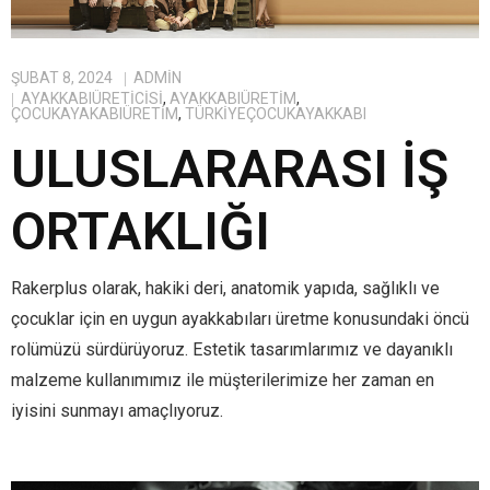
ŞUBAT 8, 2024
ADMIN
AYAKKABIÜRETICISI
,
AYAKKABIÜRETIM
,
ÇOCUKAYAKABIÜRETIM
,
TÜRKIYEÇOCUKAYAKKABI
ULUSLARARASI İŞ
ORTAKLIĞI
Rakerplus olarak, hakiki deri, anatomik yapıda, sağlıklı ve
çocuklar için en uygun ayakkabıları üretme konusundaki öncü
rolümüzü sürdürüyoruz. Estetik tasarımlarımız ve dayanıklı
malzeme kullanımımız ile müşterilerimize her zaman en
iyisini sunmayı amaçlıyoruz.