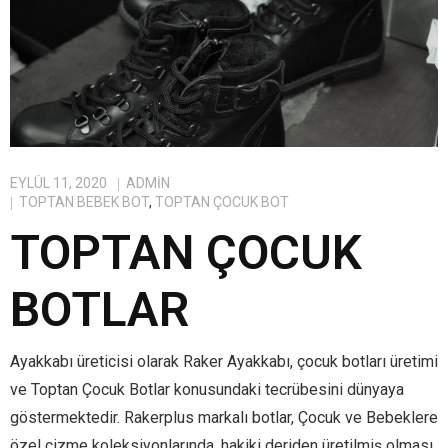
EYLÜL 11, 2020
ADMIN
TOPTAN BEBEK BOT
,
TOPTAN ÇOCUK BOT
TOPTAN ÇOCUK
BOTLAR
Ayakkabı üreticisi olarak Raker Ayakkabı, çocuk botları üretimi
ve Toptan Çocuk Botlar konusundaki tecrübesini dünyaya
göstermektedir. Rakerplus markalı botlar, Çocuk ve Bebeklere
özel çizme koleksiyonlarında, hakiki deriden üretilmiş olması,