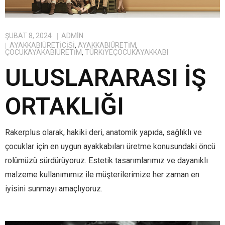
ŞUBAT 8, 2024
ADMIN
AYAKKABIÜRETICISI
,
AYAKKABIÜRETIM
,
ÇOCUKAYAKABIÜRETIM
,
TÜRKIYEÇOCUKAYAKKABI
ULUSLARARASI İŞ
ORTAKLIĞI
Rakerplus olarak, hakiki deri, anatomik yapıda, sağlıklı ve
çocuklar için en uygun ayakkabıları üretme konusundaki öncü
rolümüzü sürdürüyoruz. Estetik tasarımlarımız ve dayanıklı
malzeme kullanımımız ile müşterilerimize her zaman en
iyisini sunmayı amaçlıyoruz.