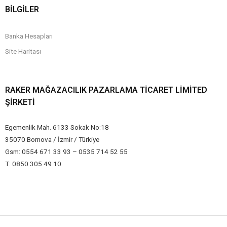
BİLGİLER
Banka Hesapları
Site Haritası
RAKER MAĞAZACILIK PAZARLAMA TICARET LIMITED
ŞIRKETI
Egemenlik Mah. 6133 Sokak No:18
35070 Bornova / İzmir / Türkiye
Gsm: 0554 671 33 93 – 0535 714 52 55
T: 0850 305 49 10