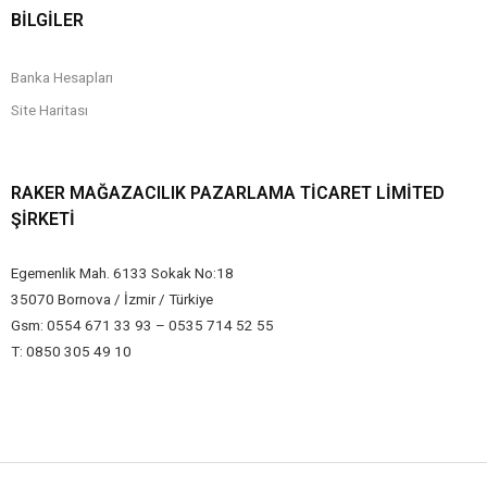
BİLGİLER
Banka Hesapları
Site Haritası
RAKER MAĞAZACILIK PAZARLAMA TICARET LIMITED
ŞIRKETI
Egemenlik Mah. 6133 Sokak No:18
35070 Bornova / İzmir / Türkiye
Gsm: 0554 671 33 93 – 0535 714 52 55
T: 0850 305 49 10