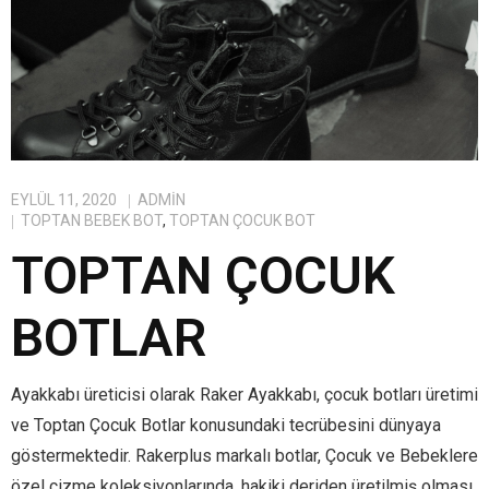
EYLÜL 11, 2020
ADMIN
TOPTAN BEBEK BOT
,
TOPTAN ÇOCUK BOT
TOPTAN ÇOCUK
BOTLAR
Ayakkabı üreticisi olarak Raker Ayakkabı, çocuk botları üretimi
ve Toptan Çocuk Botlar konusundaki tecrübesini dünyaya
göstermektedir. Rakerplus markalı botlar, Çocuk ve Bebeklere
özel çizme koleksiyonlarında, hakiki deriden üretilmiş olması,