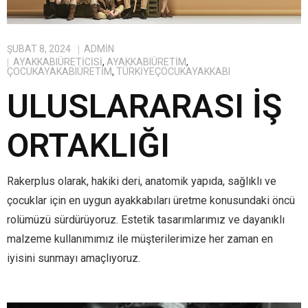
ŞUBAT 8, 2024
ADMIN
AYAKKABIÜRETICISI
,
AYAKKABIÜRETIM
,
ÇOCUKAYAKABIÜRETIM
,
TÜRKIYEÇOCUKAYAKKABI
ULUSLARARASI İŞ
ORTAKLIĞI
Rakerplus olarak, hakiki deri, anatomik yapıda, sağlıklı ve
çocuklar için en uygun ayakkabıları üretme konusundaki öncü
rolümüzü sürdürüyoruz. Estetik tasarımlarımız ve dayanıklı
malzeme kullanımımız ile müşterilerimize her zaman en
iyisini sunmayı amaçlıyoruz.