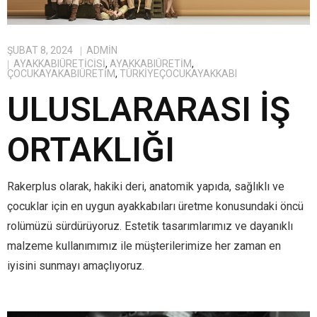
ŞUBAT 8, 2024
ADMIN
AYAKKABIÜRETICISI
,
AYAKKABIÜRETIM
,
ÇOCUKAYAKABIÜRETIM
,
TÜRKIYEÇOCUKAYAKKABI
ULUSLARARASI İŞ
ORTAKLIĞI
Rakerplus olarak, hakiki deri, anatomik yapıda, sağlıklı ve
çocuklar için en uygun ayakkabıları üretme konusundaki öncü
rolümüzü sürdürüyoruz. Estetik tasarımlarımız ve dayanıklı
malzeme kullanımımız ile müşterilerimize her zaman en
iyisini sunmayı amaçlıyoruz.