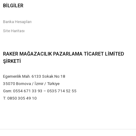
BİLGİLER
Banka Hesapları
Site Haritası
RAKER MAĞAZACILIK PAZARLAMA TICARET LIMITED
ŞIRKETI
Egemenlik Mah. 6133 Sokak No:18
35070 Bornova / İzmir / Türkiye
Gsm: 0554 671 33 93 – 0535 714 52 55
T: 0850 305 49 10