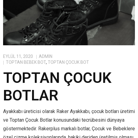
EYLÜL 11, 2020
ADMIN
TOPTAN BEBEK BOT
,
TOPTAN ÇOCUK BOT
TOPTAN ÇOCUK
BOTLAR
Ayakkabı üreticisi olarak Raker Ayakkabı, çocuk botları üretimi
ve Toptan Çocuk Botlar konusundaki tecrübesini dünyaya
göstermektedir. Rakerplus markalı botlar, Çocuk ve Bebeklere
özel çizme koleksiyonlarında, hakiki deriden üretilmiş olması,