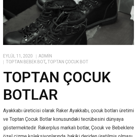
EYLÜL 11, 2020
ADMIN
TOPTAN BEBEK BOT
,
TOPTAN ÇOCUK BOT
TOPTAN ÇOCUK
BOTLAR
Ayakkabı üreticisi olarak Raker Ayakkabı, çocuk botları üretimi
ve Toptan Çocuk Botlar konusundaki tecrübesini dünyaya
göstermektedir. Rakerplus markalı botlar, Çocuk ve Bebeklere
özel çizme koleksiyonlarında, hakiki deriden üretilmiş olması,