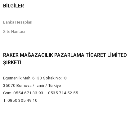
BİLGİLER
Banka Hesapları
Site Haritası
RAKER MAĞAZACILIK PAZARLAMA TICARET LIMITED
ŞIRKETI
Egemenlik Mah. 6133 Sokak No:18
35070 Bornova / İzmir / Türkiye
Gsm: 0554 671 33 93 – 0535 714 52 55
T: 0850 305 49 10