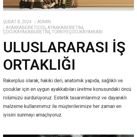
ŞUBAT 8, 2024
ADMIN
AYAKKABIÜRETICISI
,
AYAKKABIÜRETIM
,
ÇOCUKAYAKABIÜRETIM
,
TÜRKIYEÇOCUKAYAKKABI
ULUSLARARASI İŞ
ORTAKLIĞI
Rakerplus olarak, hakiki deri, anatomik yapıda, sağlıklı ve
çocuklar için en uygun ayakkabıları üretme konusundaki öncü
rolümüzü sürdürüyoruz. Estetik tasarımlarımız ve dayanıklı
malzeme kullanımımız ile müşterilerimize her zaman en
iyisini sunmayı amaçlıyoruz.