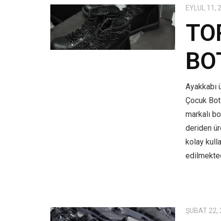
EYLÜL 11, 
TO
BO
Ayakkabı ü
Çocuk Bot
markalı bo
deriden üre
kolay kull
edilmekted
ŞUBAT 22,