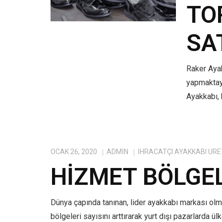
TO
SA
Raker Ayak
yapmaktayı
Ayakkabı, 
OCAK 26, 2020
ADMIN
IHRACATÇI AYAKKABI ÜRE
HIZMET BÖLGE
Dünya çapında tanınan, lider ayakkabı markası ol
bölgeleri sayısını arttırarak yurt dışı pazarlarda ü