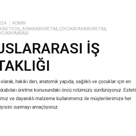
024
ADMIN
ÜRETICISI
,
AYAKKABIÜRETIM
,
ÇOCUKAYAKABIÜRETIM
,
OCUKAYAKKABI
USLARARASI İŞ
TAKLIĞI
olarak, hakiki deri, anatomik yapıda, sağlıklı ve çocuklar için en
kkabıları üretme konusundaki öncü rolümüzü sürdürüyoruz. Estet
ımız ve dayanıklı malzeme kullanımımız ile müşterilerimize her
yisini sunmayı amaçlıyoruz.