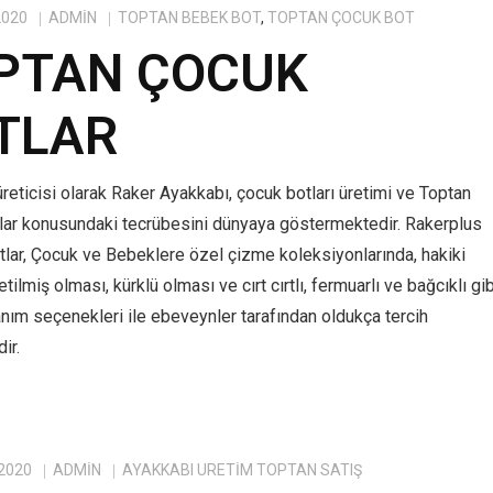
2020
ADMIN
TOPTAN BEBEK BOT
,
TOPTAN ÇOCUK BOT
PTAN ÇOCUK
TLAR
reticisi olarak Raker Ayakkabı, çocuk botları üretimi ve Toptan
lar konusundaki tecrübesini dünyaya göstermektedir. Rakerplus
tlar, Çocuk ve Bebeklere özel çizme koleksiyonlarında, hakiki
tilmiş olması, kürklü olması ve cırt cırtlı, fermuarlı ve bağcıklı gib
anım seçenekleri ile ebeveynler tarafından oldukça tercih
ir.
 2020
ADMIN
AYAKKABI ÜRETIM TOPTAN SATIŞ