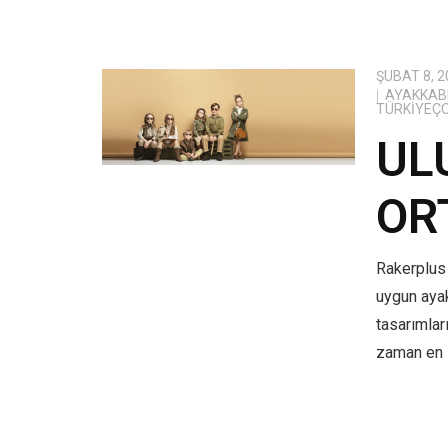
ŞUBAT 8, 2
AYAKKABI
TÜRKIYEÇ
UL
OR
Rakerplus 
uygun aya
tasarımlar
zaman en i