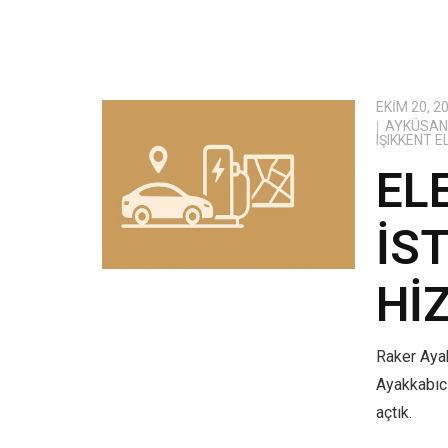
EKIM 20, 2
AYKÜSAN 
IŞIKKENT 
EL
İS
HI
Raker Ayak
Ayakkabıcı
açtık.