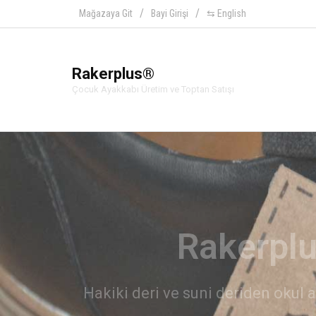
Mağazaya Git
Bayi Girişi
⇆ English
Rakerplus®
Çocuk Ayakkabı Üretim ve Toptan Satışı
Ra