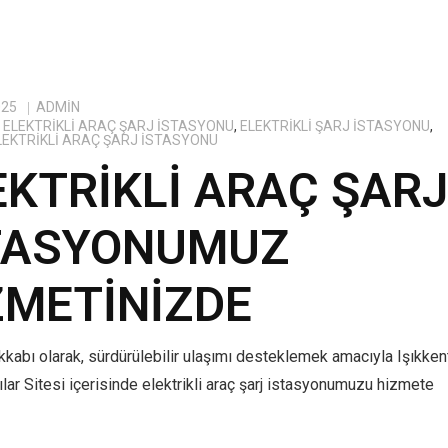
025
ADMIN
ELEKTRIKLI ARAÇ ŞARJ İSTASYONU
,
ELEKTRIKLI ŞARJ İSTASYONU
,
ELEKTRIKLI ARAÇ ŞARJ İSTASYONU
EKTRIKLI ARAÇ ŞAR
TASYONUMUZ
ZMETINIZDE
kabı olarak, sürdürülebilir ulaşımı desteklemek amacıyla Işıkken
lar Sitesi içerisinde elektrikli araç şarj istasyonumuzu hizmete