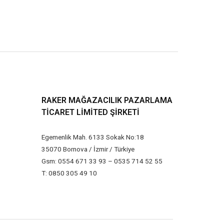
RAKER MAĞAZACILIK PAZARLAMA
TICARET LIMITED ŞIRKETI
Egemenlik Mah. 6133 Sokak No:18
35070 Bornova / İzmir / Türkiye
Gsm: 0554 671 33 93 – 0535 714 52 55
T: 0850 305 49 10