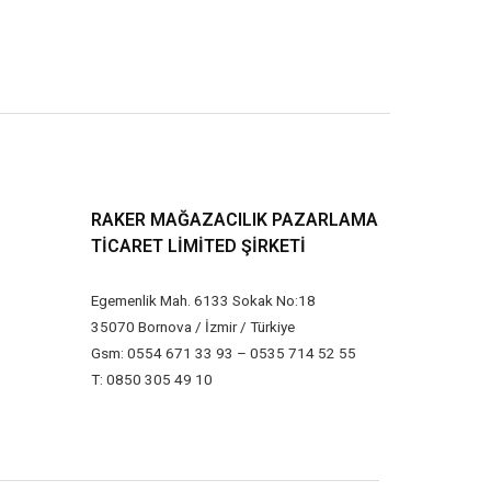
RAKER MAĞAZACILIK PAZARLAMA
TICARET LIMITED ŞIRKETI
Egemenlik Mah. 6133 Sokak No:18
35070 Bornova / İzmir / Türkiye
Gsm: 0554 671 33 93 – 0535 714 52 55
T: 0850 305 49 10