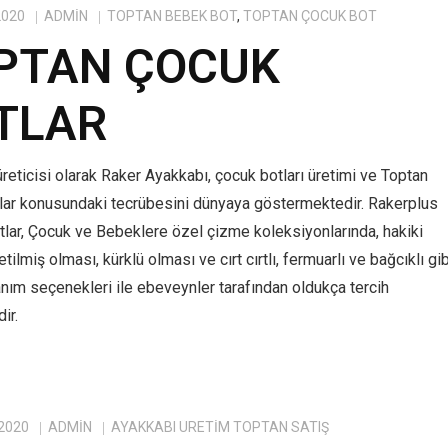
2020
ADMIN
TOPTAN BEBEK BOT
,
TOPTAN ÇOCUK BOT
PTAN ÇOCUK
TLAR
reticisi olarak Raker Ayakkabı, çocuk botları üretimi ve Toptan
lar konusundaki tecrübesini dünyaya göstermektedir. Rakerplus
tlar, Çocuk ve Bebeklere özel çizme koleksiyonlarında, hakiki
tilmiş olması, kürklü olması ve cırt cırtlı, fermuarlı ve bağcıklı gib
anım seçenekleri ile ebeveynler tarafından oldukça tercih
ir.
 2020
ADMIN
AYAKKABI ÜRETIM TOPTAN SATIŞ