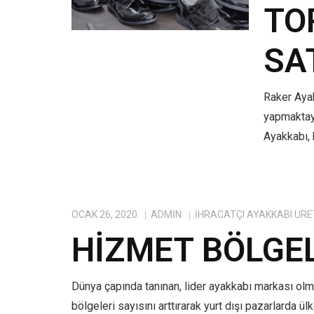
TO
SA
Raker Ayak
yapmaktayı
Ayakkabı, 
OCAK 26, 2020
ADMIN
IHRACATÇI AYAKKABI ÜRE
HIZMET BÖLGE
Dünya çapında tanınan, lider ayakkabı markası ol
bölgeleri sayısını arttırarak yurt dışı pazarlarda ü