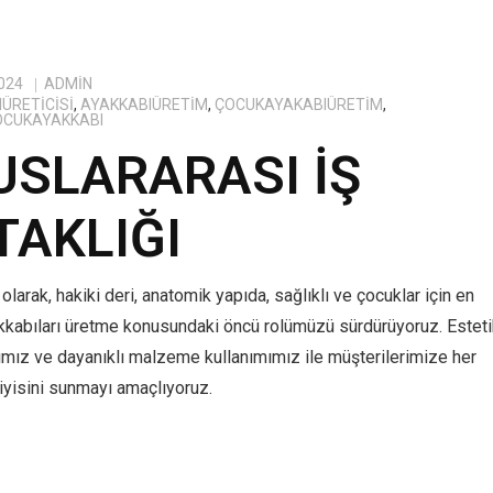
024
ADMIN
ÜRETICISI
,
AYAKKABIÜRETIM
,
ÇOCUKAYAKABIÜRETIM
,
OCUKAYAKKABI
USLARARASI İŞ
TAKLIĞI
olarak, hakiki deri, anatomik yapıda, sağlıklı ve çocuklar için en
kkabıları üretme konusundaki öncü rolümüzü sürdürüyoruz. Estet
ımız ve dayanıklı malzeme kullanımımız ile müşterilerimize her
yisini sunmayı amaçlıyoruz.