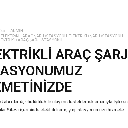
025
ADMIN
ELEKTRIKLI ARAÇ ŞARJ İSTASYONU
,
ELEKTRIKLI ŞARJ İSTASYONU
,
ELEKTRIKLI ARAÇ ŞARJ İSTASYONU
EKTRIKLI ARAÇ ŞAR
TASYONUMUZ
ZMETINIZDE
kabı olarak, sürdürülebilir ulaşımı desteklemek amacıyla Işıkken
lar Sitesi içerisinde elektrikli araç şarj istasyonumuzu hizmete