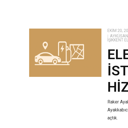
EKIM 20, 2
AYKÜSAN 
IŞIKKENT 
EL
İS
HI
Raker Ayak
Ayakkabıcı
açtık.