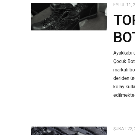
EYLÜL 11, 
TO
BO
Ayakkabı ü
Çocuk Bot
markalı bo
deriden üre
kolay kull
edilmekted
ŞUBAT 22,