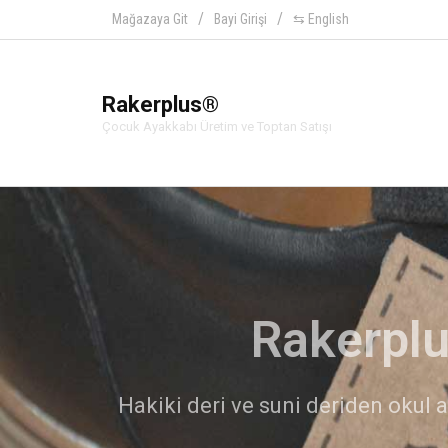
Mağazaya Git
Bayi Girişi
⇆ English
Rakerplus®
Çocuk Ayakkabı Üretim ve Toptan Satışı
Ra