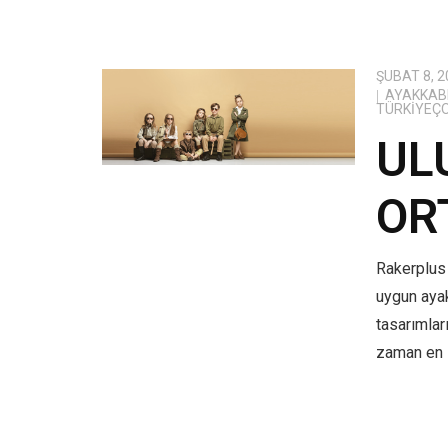
ŞUBAT 8, 2
AYAKKABI
TÜRKIYEÇ
UL
OR
Rakerplus 
uygun aya
tasarımlar
zaman en i