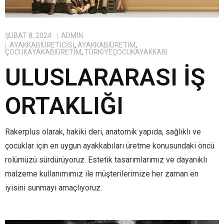
ŞUBAT 8, 2024
ADMIN
AYAKKABIÜRETICISI
,
AYAKKABIÜRETIM
,
ÇOCUKAYAKABIÜRETIM
,
TÜRKIYEÇOCUKAYAKKABI
ULUSLARARASI İŞ
ORTAKLIĞI
Rakerplus olarak, hakiki deri, anatomik yapıda, sağlıklı ve
çocuklar için en uygun ayakkabıları üretme konusundaki öncü
rolümüzü sürdürüyoruz. Estetik tasarımlarımız ve dayanıklı
malzeme kullanımımız ile müşterilerimize her zaman en
iyisini sunmayı amaçlıyoruz.