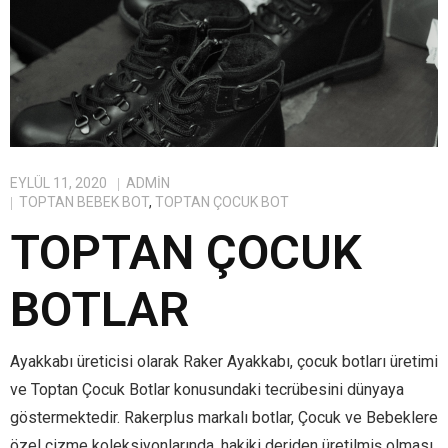
EYLÜL 11, 2020
ADMIN
TOPTAN BEBEK BOT
,
TOPTAN ÇOCUK BOT
TOPTAN ÇOCUK
BOTLAR
Ayakkabı üreticisi olarak Raker Ayakkabı, çocuk botları üretimi
ve Toptan Çocuk Botlar konusundaki tecrübesini dünyaya
göstermektedir. Rakerplus markalı botlar, Çocuk ve Bebeklere
özel çizme koleksiyonlarında, hakiki deriden üretilmiş olması,