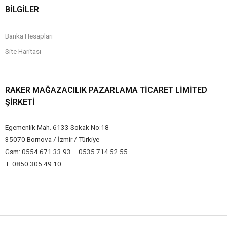
BİLGİLER
Banka Hesapları
Site Haritası
RAKER MAĞAZACILIK PAZARLAMA TICARET LIMITED
ŞIRKETI
Egemenlik Mah. 6133 Sokak No:18
35070 Bornova / İzmir / Türkiye
Gsm: 0554 671 33 93 – 0535 714 52 55
T: 0850 305 49 10