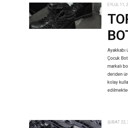
EYLÜL 11, 
TO
BO
Ayakkabı ü
Çocuk Bot
markalı bo
deriden üre
kolay kull
edilmekted
ŞUBAT 22,