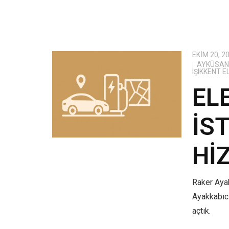
EKIM 20, 2
AYKÜSAN 
IŞIKKENT 
EL
İS
HI
Raker Ayak
Ayakkabıcı
açtık.