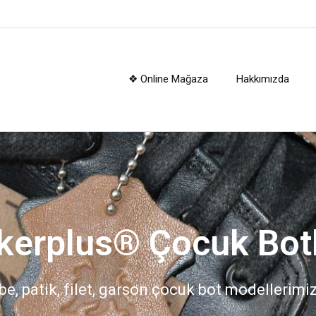
❖ Online Mağaza
Hakkımızda
kerplus® Çocuk Botl
e, patik, filet, garson çocuk bot modellerimiz