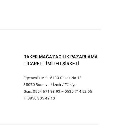
RAKER MAĞAZACILIK PAZARLAMA
TICARET LIMITED ŞIRKETI
Egemenlik Mah. 6133 Sokak No:18
35070 Bornova / İzmir / Türkiye
Gsm: 0554 671 33 93 – 0535 714 52 55
T: 0850 305 49 10