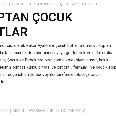
2020
ADMIN
TOPTAN BEBEK BOT
,
TOPTAN ÇOCUK BOT
PTAN ÇOCUK
TLAR
reticisi olarak Raker Ayakkabı, çocuk botları üretimi ve Toptan
lar konusundaki tecrübesini dünyaya göstermektedir. Rakerplus
tlar, Çocuk ve Bebeklere özel çizme koleksiyonlarında, hakiki
tilmiş olması, kürklü olması ve cırt cırtlı, fermuarlı ve bağcıklı gib
anım seçenekleri ile ebeveynler tarafından oldukça tercih
ir.
 2020
ADMIN
AYAKKABI ÜRETIM TOPTAN SATIŞ