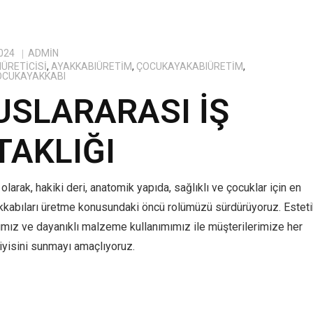
024
ADMIN
ÜRETICISI
,
AYAKKABIÜRETIM
,
ÇOCUKAYAKABIÜRETIM
,
OCUKAYAKKABI
USLARARASI İŞ
TAKLIĞI
olarak, hakiki deri, anatomik yapıda, sağlıklı ve çocuklar için en
kkabıları üretme konusundaki öncü rolümüzü sürdürüyoruz. Estet
ımız ve dayanıklı malzeme kullanımımız ile müşterilerimize her
yisini sunmayı amaçlıyoruz.