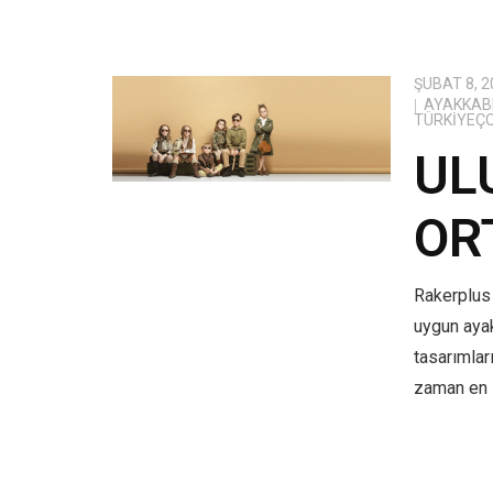
ŞUBAT 8, 2
AYAKKABI
TÜRKIYEÇ
UL
OR
Rakerplus 
uygun aya
tasarımlar
zaman en i