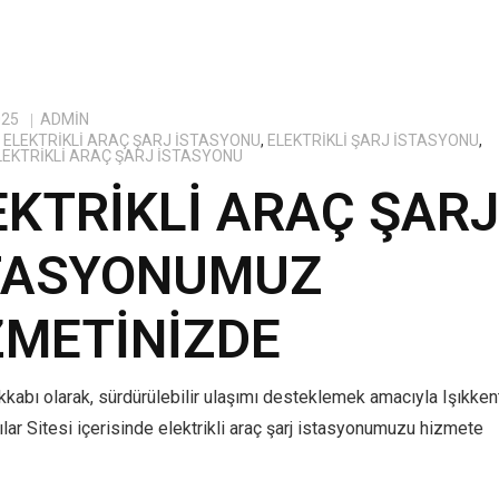
025
ADMIN
ELEKTRIKLI ARAÇ ŞARJ İSTASYONU
,
ELEKTRIKLI ŞARJ İSTASYONU
,
ELEKTRIKLI ARAÇ ŞARJ İSTASYONU
EKTRIKLI ARAÇ ŞAR
TASYONUMUZ
ZMETINIZDE
kabı olarak, sürdürülebilir ulaşımı desteklemek amacıyla Işıkken
lar Sitesi içerisinde elektrikli araç şarj istasyonumuzu hizmete