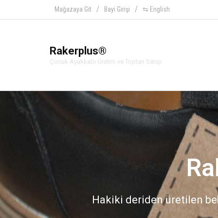
Mağazaya Git
Bayi Girişi
⇆ English
Rakerplus®
Çocuk Ayakkabı Üretim ve Toptan Satışı
Ra
Hakiki deriden üretilen beb