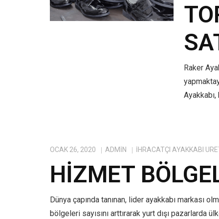
TO
SA
Raker Ayak
yapmaktayı
Ayakkabı, 
OCAK 26, 2020
ADMIN
IHRACATÇI AYAKKABI ÜRE
HIZMET BÖLGE
Dünya çapında tanınan, lider ayakkabı markası ol
bölgeleri sayısını arttırarak yurt dışı pazarlarda ü