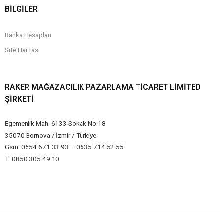
BİLGİLER
Banka Hesapları
Site Haritası
RAKER MAĞAZACILIK PAZARLAMA TICARET LIMITED
ŞIRKETI
Egemenlik Mah. 6133 Sokak No:18
35070 Bornova / İzmir / Türkiye
Gsm: 0554 671 33 93 – 0535 714 52 55
T: 0850 305 49 10