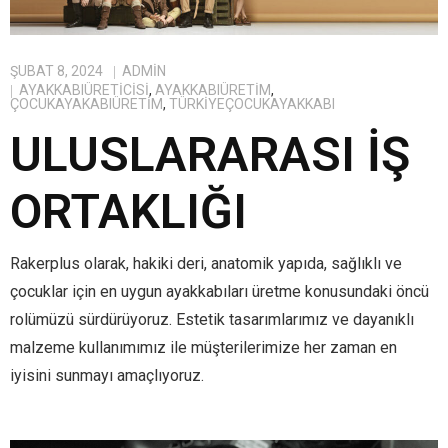
ŞUBAT 8, 2024
ADMIN
AYAKKABIÜRETICISI
,
AYAKKABIÜRETIM
,
ÇOCUKAYAKABIÜRETIM
,
TÜRKIYEÇOCUKAYAKKABI
ULUSLARARASI İŞ
ORTAKLIĞI
Rakerplus olarak, hakiki deri, anatomik yapıda, sağlıklı ve
çocuklar için en uygun ayakkabıları üretme konusundaki öncü
rolümüzü sürdürüyoruz. Estetik tasarımlarımız ve dayanıklı
malzeme kullanımımız ile müşterilerimize her zaman en
iyisini sunmayı amaçlıyoruz.