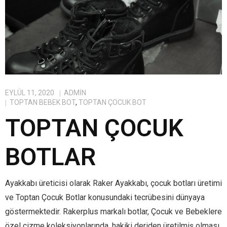
EYLÜL 11, 2020
ADMIN
TOPTAN BEBEK BOT
,
TOPTAN ÇOCUK BOT
TOPTAN ÇOCUK
BOTLAR
Ayakkabı üreticisi olarak Raker Ayakkabı, çocuk botları üretimi
ve Toptan Çocuk Botlar konusundaki tecrübesini dünyaya
göstermektedir. Rakerplus markalı botlar, Çocuk ve Bebeklere
özel çizme koleksiyonlarında, hakiki deriden üretilmiş olması,