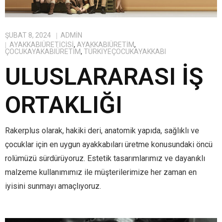
ŞUBAT 8, 2024
ADMIN
AYAKKABIÜRETICISI
,
AYAKKABIÜRETIM
,
ÇOCUKAYAKABIÜRETIM
,
TÜRKIYEÇOCUKAYAKKABI
ULUSLARARASI İŞ
ORTAKLIĞI
Rakerplus olarak, hakiki deri, anatomik yapıda, sağlıklı ve
çocuklar için en uygun ayakkabıları üretme konusundaki öncü
rolümüzü sürdürüyoruz. Estetik tasarımlarımız ve dayanıklı
malzeme kullanımımız ile müşterilerimize her zaman en
iyisini sunmayı amaçlıyoruz.