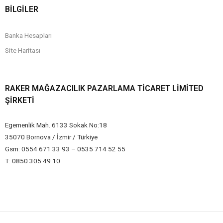
BİLGİLER
Banka Hesapları
Site Haritası
RAKER MAĞAZACILIK PAZARLAMA TICARET LIMITED
ŞIRKETI
Egemenlik Mah. 6133 Sokak No:18
35070 Bornova / İzmir / Türkiye
Gsm: 0554 671 33 93 – 0535 714 52 55
T: 0850 305 49 10