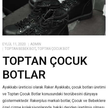
EYLÜL 11, 2020
ADMIN
TOPTAN BEBEK BOT
,
TOPTAN ÇOCUK BOT
TOPTAN ÇOCUK
BOTLAR
Ayakkabı üreticisi olarak Raker Ayakkabı, çocuk botları üretimi
ve Toptan Çocuk Botlar konusundaki tecrübesini dünyaya
göstermektedir. Rakerplus markalı botlar, Çocuk ve Bebeklere
özel çizme koleksiyonlarında, hakiki deriden üretilmiş olması,