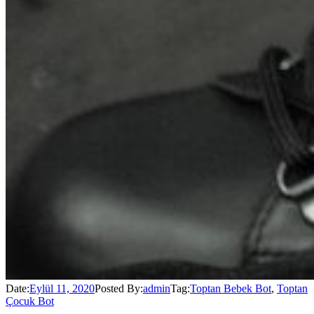
Date:
Eylül 11, 2020
Posted By:
admin
Tag:
Toptan Bebek Bot
,
Toptan
Çocuk Bot