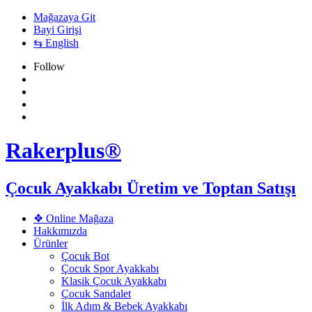
Mağazaya Git
Bayi Girişi
⇆ English
Follow
Rakerplus®
Çocuk Ayakkabı Üretim ve Toptan Satışı
❖ Online Mağaza
Hakkımızda
Ürünler
Çocuk Bot
Çocuk Spor Ayakkabı
Klasik Çocuk Ayakkabı
Çocuk Sandalet
İlk Adım & Bebek Ayakkabı