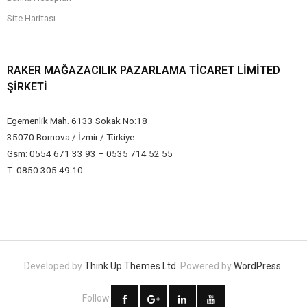
Site Haritası
RAKER MAĞAZACILIK PAZARLAMA TICARET LIMITED
ŞIRKETI
Egemenlik Mah. 6133 Sokak No:18
35070 Bornova / İzmir / Türkiye
Gsm: 0554 671 33 93 – 0535 714 52 55
T: 0850 305 49 10
Developed by
Think Up Themes Ltd
. Powered by
WordPress
.
Follow