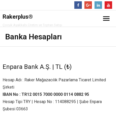
Follow
Rakerplus®
Çocuk Ayakkabı Üretim ve Toptan Satışı
❖ Online Mağaza
Banka Hesapları
Hakkımızda
Ürünler
Enpara Bank A.Ş. | TL (₺)
- Çocuk Bot
İletişim
Hesap Adı : Raker Mağazacılık Pazarlama Ticaret Limited
- Çocuk Spor Ayakkabı
Şirketi
IBAN No : TR12 0015 7000 0000 0114 0882 95
- Klasik Çocuk Ayakkabı
Hesap Tipi TRY | Hesap No : 114088295 | Şube Enpara
Şubesi 03663
- Çocuk Sandalet