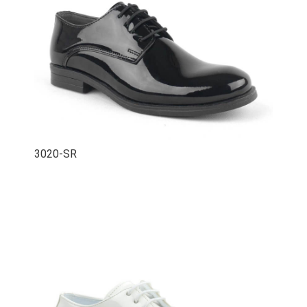
- İlk Adım & Bebek Ayakkabı
- Babetler
3020-SR