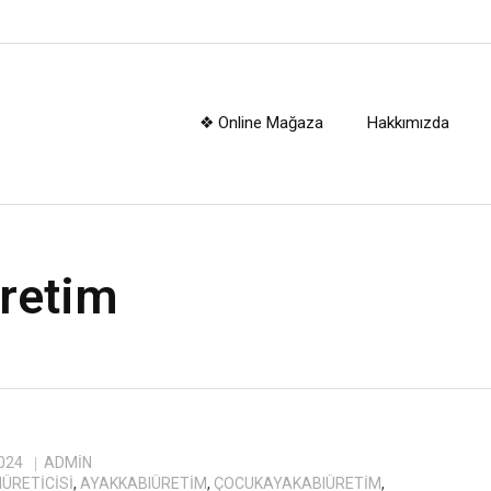
❖ Online Mağaza
Hakkımızda
retim
024
ADMIN
ÜRETICISI
,
AYAKKABIÜRETIM
,
ÇOCUKAYAKABIÜRETIM
,