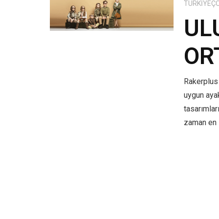
TÜRKIYEÇ
UL
OR
Rakerplus 
uygun aya
tasarımlar
zaman en i