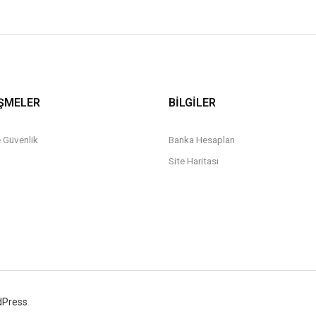
ŞMELER
BİLGİLER
ve Güvenlik
Banka Hesapları
Site Haritası
dPress
.