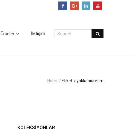
Follow
İletişim
Ürünler
Home
/
Etiket:
ayakkabıüretim
KOLEKSIYONLAR