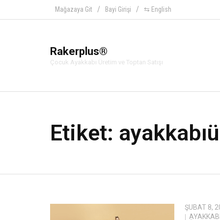
Mağazaya Git
Bayi Girişi
⇆ English
Rakerplus®
Çocuk Ayakkabı Üretim ve Toptan Satışı
Etiket:
ayakkabıü
ŞUBAT 8, 2
AYAKKABI