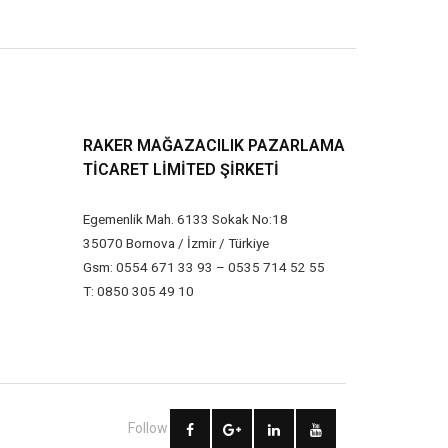
RAKER MAĞAZACILIK PAZARLAMA
TICARET LIMITED ŞIRKETI
Egemenlik Mah. 6133 Sokak No:18
35070 Bornova / İzmir / Türkiye
Gsm: 0554 671 33 93 – 0535 714 52 55
T: 0850 305 49 10
Follow