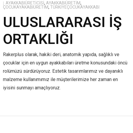
AYAKKABIÜRETICISI
,
AYAKKABIÜRETIM
,
ÇOCUKAYAKABIÜRETIM
,
TÜRKIYEÇOCUKAYAKKABI
- İlk Adım & Bebek Ayakkabı
ULUSLARARASI İŞ
- Babetler
ORTAKLIĞI
Rakerplus olarak, hakiki deri, anatomik yapıda, sağlıklı ve
çocuklar için en uygun ayakkabıları üretme konusundaki öncü
rolümüzü sürdürüyoruz. Estetik tasarımlarımız ve dayanıklı
malzeme kullanımımız ile müşterilerimize her zaman en
iyisini sunmayı amaçlıyoruz.