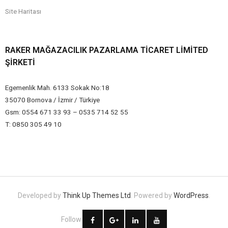
Site Haritası
RAKER MAĞAZACILIK PAZARLAMA TICARET LIMITED
ŞIRKETI
Egemenlik Mah. 6133 Sokak No:18
35070 Bornova / İzmir / Türkiye
Gsm: 0554 671 33 93 – 0535 714 52 55
T: 0850 305 49 10
Developed by
Think Up Themes Ltd
. Powered by
WordPress
.
Follow